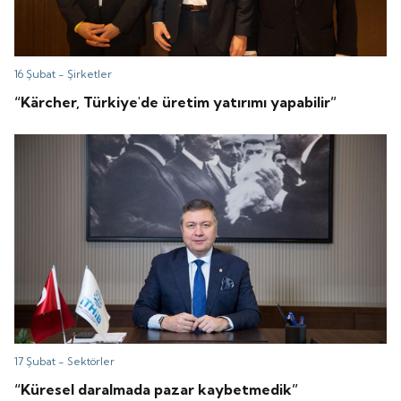
16 Şubat -
Şirketler
“Kärcher, Türkiye'de üretim yatırımı yapabilir”
17 Şubat -
Sektörler
“Küresel daralmada pazar kaybetmedik”