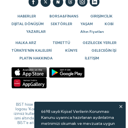
HABERLER
BORSA&FİNANS
GİRİŞİMCİLİK
DİJİTAL DÖNÜŞÜM
SEKTÖRLER
YAŞAM
KOBİ
YAZARLAR
Altın Fiyatları
HALKA ARZ
TEMETTÜ
GEZİLECEK YERLER
TÜRKİYE’NİN KALELERİ
KÜNYE
GELECEĞİN İŞİ
PLATİN HAKKINDA
İLETİŞİM
BİST hisse verileri 15 dk gecikmeli verilerdir. BİST isim ve
logosu 'Koruma Marka Belgesi' altında korunmakta olup
6698 sayılı Kişisel Verilerin Korunması
izinsiz kullanılamaz, iktibas edilemez, değiştirilemez. BİST
Kanunu uyarınca hazırlanan aydınlatma
ismi altında açıklanan tüm bilgilerin telif hakları tamamen
BİST'e ait olup, tekrar yayınlanamaz. Veriler Forinvest
metnimizi okumak ve mevzuata uygun
tarafından sağlanmaktadır.