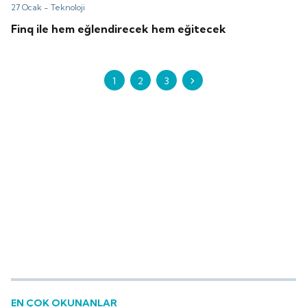
27 Ocak -
Teknoloji
Finq ile hem eğlendirecek hem eğitecek
1
2
3
EN ÇOK OKUNANLAR