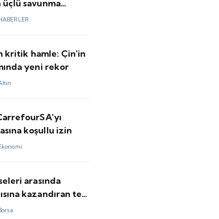
n üçlü savunma
ı imzaladı
HABERLER
n kritik hamle: Çin'in
ımında yeni rekor
Altın
 CarrefourSA'yı
sına koşullu izin
Ekonomi
seleri arasında
ısına kazandıran tek
ldu
Borsa