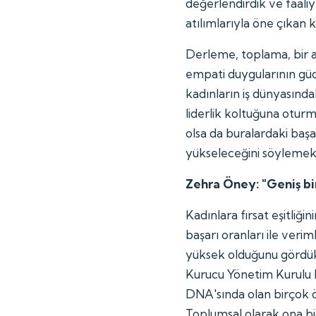
değerlendirdik ve faaliy
atılımlarıyla öne çıkan k
Derleme, toplama, bir a
empati duygularının gücü
kadınların iş dünyasında
liderlik koltuğuna otur
olsa da buralardaki başa
yükseleceğini söylemek 
Zehra Öney: "Geniş bir
Kadınlara fırsat eşitliğin
başarı oranları ile veri
yüksek olduğunu gördük
Kurucu Yönetim Kurulu 
DNA'sında olan birçok öz
Toplumsal olarak ona bi