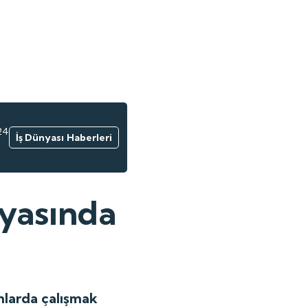
24
İş Dünyası Haberleri
nyasında
onlarda çalışmak