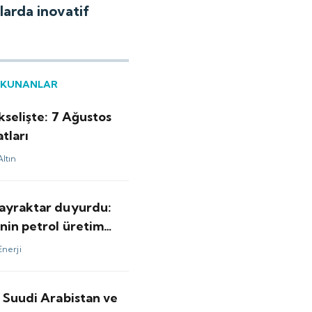
nlarda inovatif
OKUNANLAR
kselişte: 7 Ağustos
atları
Altın
ayraktar duyurdu:
nin petrol üretim
 yeni rekor
Enerji
 Suudi Arabistan ve