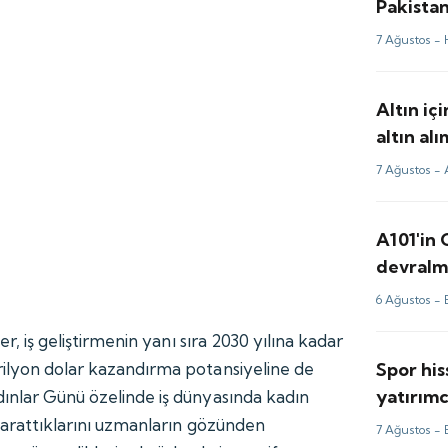
Pakista
anlaşmas
7 Ağustos -
Altın içi
altın al
7 Ağustos -
A101'in
devralma
6 Ağustos -
ler, iş geliştirmenin yanı sıra 2030 yılına kadar
Spor his
ilyon dolar kazandırma potansiyeline de
yatırımc
ınlar Günü özelinde iş dünyasında kadın
kulüp o
 yarattıklarını uzmanların gözünden
7 Ağustos -