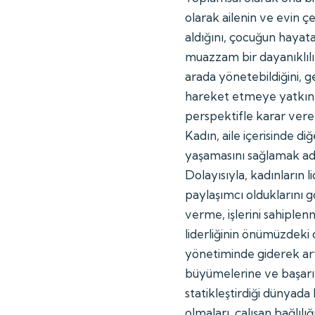
olarak ailenin ve evin 
aldığını, çocuğun hayat
muazzam bir dayanıklılı
arada yönetebildiğini, ge
hareket etmeye yatkınlı
perspektifle karar ver
Kadın, aile içerisinde diğ
yaşamasını sağlamak adı
Dolayısıyla, kadınların 
paylaşımcı olduklarını gö
verme, işlerini sahiplen
liderliğinin önümüzdeki
yönetiminde giderek arta
büyümelerine ve başarı
statikleştirdiği dünyada
olmaları, çalışan bağlılı