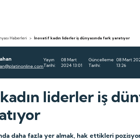
nyası Haberleri
>
İnovatif kadın liderler iş dünyasında fark yaratıyor
rahan
Yayın
08 Mart
Güncelleme
08 Mart 20
Tarihi:
2024 13:01
Tarihi:
13:26
han@platinonline.com
 kadın liderler iş dü
atıyor
ında daha fazla yer almak, hak ettikleri pozisy