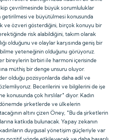
çekip çevrilmesinde büyük sorumluluklar
a getirilmesi ve büyütülmesi konusunda
k ve özveri gösterdiğini, birçok konuyu bir
rektiğinde risk alabildiğini, takım olarak
ğı olduğunu ve olaylar karşısında geniş bir
ebilme yeteneğinin olduğunu görüyoruz.
er bireylerin birbiri ile harmoni içerisinde
na müthiş bir denge unsuru oluyor.
lider olduğu pozisyonlarda daha adil ve
zlemliyoruz. Becerilerini ve bilgilerini de işe
me konusunda çok hırslılar" diyor. Kadın
 dönemde şirketlerde ve ülkelerin
cağının altını çizen Öney, "Bu da şirketlerin
larına katkıda bulunacak. Yapay zekanın
 kadınların duygusal yönetişim güçleriyle var
ğını pozitif yönde etkileyecek ve daha başarılı