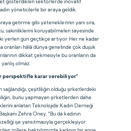
et gösterdikleri sektörlerde inovatif
adın yöneticilerle bir araya geldik.
raya getirme gibi yeteneklerinin yanı sıra,
, sakinliklerini koruyabilmeleri sayesinde
ki yerleri gün geçtikçe artıyor. Her ne kadar
ma oranları hâlâ dünya genelinde çok düşük
rılarının dikkat çekmesiyle bu oranların da
yanlış olmaz.
 perspektifle karar verebiliyor"
in sağlandığı, çeşitliliğin olduğu şirketlerdeki
mliliğin, bunu yapmayan şirketlerden daha
lerini anlatan Teknolojide Kadın Derneği
Başkanı Zehra Öney, "Bu da kadının
elliği işe yansıtmasıyla gerçekleşiyor.
çilen rollere baktığımızda kadının bir anne