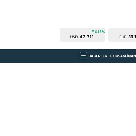
0.18%
47.711
55.
USD
EUR
HABERLER
BORSA&FİNAN