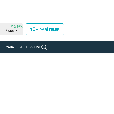
2.59%
TÜM PARİTELER
6660.5
 GR
R
SEYAHAT
GELECEĞİN İŞİ