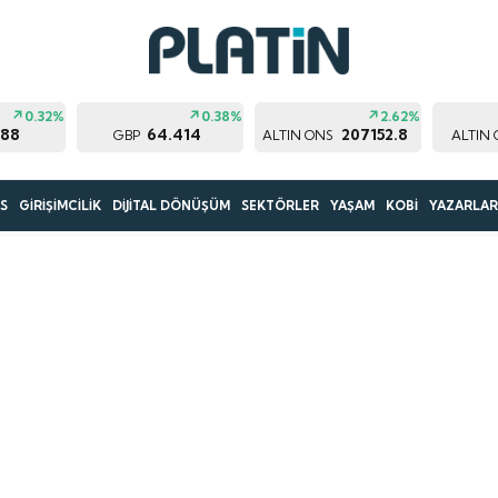
0.32%
0.38%
2.62%
188
64.414
207152.8
GBP
ALTIN ONS
ALTIN
S
GİRİŞİMCİLİK
DİJİTAL DÖNÜŞÜM
SEKTÖRLER
YAŞAM
KOBİ
YAZARLA