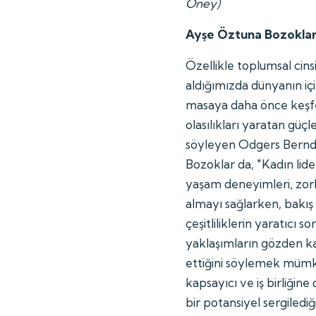
Öney)
Ayşe Öztuna Bozoklar:
Özellikle toplumsal cins
aldığımızda dünyanın iç
masaya daha önce keşfe
olasılıkları yaratan güçl
söyleyen Odgers Bernd
Bozoklar da, "Kadın lide
yaşam deneyimleri, zorlu
almayı sağlarken, bakış
çeşitliliklerin yaratıcı
yaklaşımların gözden ka
ettiğini söylemek mümkü
kapsayıcı ve iş birliğin
bir potansiyel sergiledi