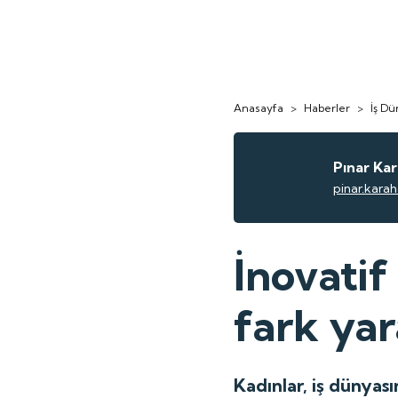
Anasayfa
>
Haberler
>
İş Dü
Pınar Ka
pinar.kara
İnovatif
fark yar
Kadınlar, iş dünyas