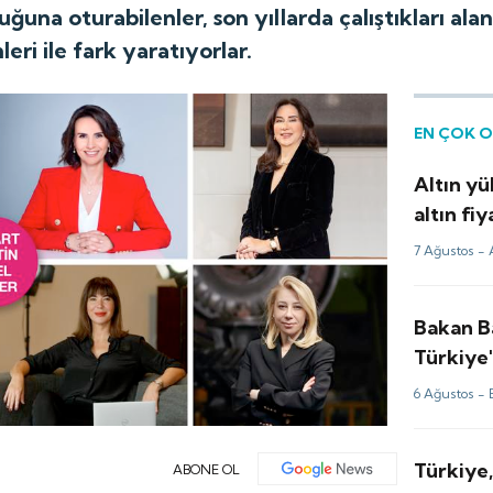
tuğuna oturabilenler, son yıllarda çalıştıkları ala
eri ile fark yaratıyorlar.
EN ÇOK 
Altın yü
altın fiy
7 Ağustos -
Bakan B
Türkiye'
üssünde
6 Ağustos -
Türkiye,
ABONE OL