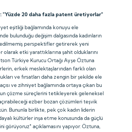
 "Yüzde 20 daha fazla patent üretiyorlar"
iyet eşitliği bağlamında konuyu ele
inde bulunduğu değişim dalgasında kadınların
dilmemiş perspektifler getirerek yeni
er olarak etki yarattıklarına şahit olduklarını
tson Türkiye Kurucu Ortağı Ayşe Öztuna
rlerin, erkek meslektaşlarından farklı olan
kları ve fırsatları daha zengin bir şekilde ele
 açısı ve zihniyet bağlamında ortaya çıkan bu
 sorun çözme süreçlerini tetikleyerek geleneksel
çırabileceği ezber bozan çözümleri teşvik
n. Bununla birlikte, pek çok kadın liderin
e dayalı kültürler inşa etme konusunda da güçlü
ğini görüyoruz" açıklamasını yapıyor. Öztuna,