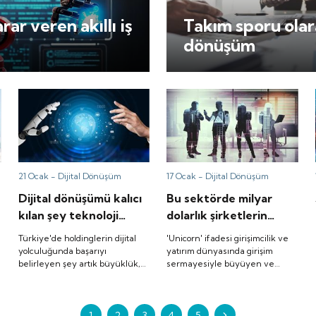
ar veren akıllı iş
Takım sporu olara
dönüşüm
21 Ocak -
Dijital Dönüşüm
17 Ocak -
Dijital Dönüşüm
Dijital dönüşümü kalıcı
Bu sektörde milyar
kılan şey teknoloji
dolarlık şirketlerin
değil, cesaret
kurucuları giderek
Türkiye'de holdinglerin dijital
'Unicorn' ifadesi girişimcilik ve
gençleşiyor: Peki,
yolculuğunda başarıyı
yatırım dünyasında girişim
belirleyen şey artık büyüklük,
sermayesiyle büyüyen ve
neden?
a
bütçe veya teknoloji yatırım
değeri 1 milyar doların üzerine
kapasitesi değil, hız hiç değil.
çıkan şirketler için kullanılıyor.
Başarı; inisiyatif alma,
Yapay zeka alanında ise bu
uyumlanma ve odaklanma
1
2
3
şirketlerin kurucuları giderek
4
5