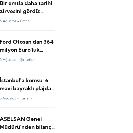
Bir emtia daha tarihi
zirvesini gördü:
Uzman isim
5 Ağustos -
Emtia
yükselişin perde
arkasını anlattı
Ford Otosan'dan 364
milyon Euro'luk
yatırım hamlesi
5 Ağustos -
Şirketler
İstanbul'a komşu: 6
mavi bayraklı plajda
akıllı dönem
6 Ağustos -
Turizm
ASELSAN Genel
Müdürü'nden bilanço