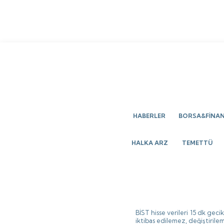
HABERLER
BORSA&FİNA
HALKA ARZ
TEMETTÜ
BİST hisse verileri 15 dk gec
iktibas edilemez, değiştirilem