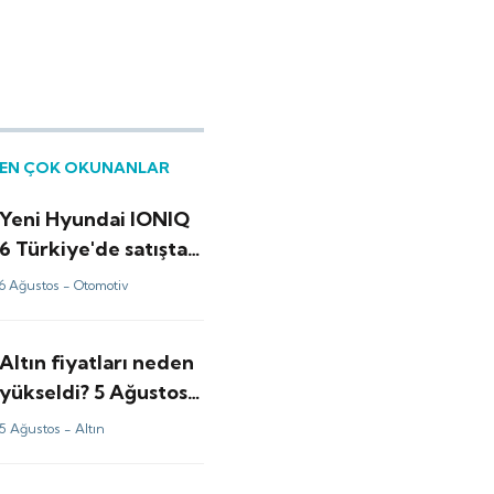
EN ÇOK OKUNANLAR
Yeni Hyundai IONIQ
6 Türkiye'de satışta:
İşte fiyatı
6 Ağustos -
Otomotiv
Altın fiyatları neden
yükseldi? 5 Ağustos
altın analizi
5 Ağustos -
Altın