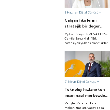
sınırlayarak üretim işlerinde
sürekliliği destekler.
3 Haziran
Dijital Dönüşüm
Çalışan fikirlerini
stratejik bir değer
olarak konumlandırıyor
Mplus Türkiye & MENA CEO'su
Cemile Banu Hızlı, “Etki
potansiyeli yüksek olan fikirler,
pilot uygulamalara
dönüştürülerek hayata
geçiriliyor. Böylece
çalışanlarımızın sahadan
edindiği deneyim ve içgörüler,
doğrudan iş süreçlerini
dönüştüren somut çözümler
haline geliyor" diyor.
21 Mayıs
Dijital Dönüşüm
Teknoloji hızlanırken
insan nasıl merkezde
kalıyor?
Veriyle güçlenen karar
mekanizmaları, yapay zeka