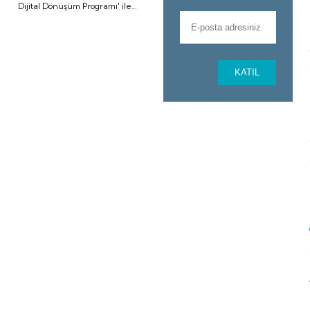
a
Dijital Dönüşüm Programı' ile
imalat sanayinde faaliyet
gösteren firmaların dijital
dönüşüm yolculuklarını uçtan
uca desteklemeyi hedefliyor.
Program kapsamında firmalara
KATIL
dijital dönüşüm
danışmanlığından uygun
finansman çözümlerine kadar
geniş kapsamlı destek
sunulacak.