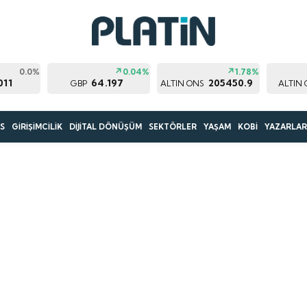
0.0%
0.04%
1.78%
011
64.197
205450.9
GBP
ALTIN ONS
ALTIN
S
GİRİŞİMCİLİK
DİJİTAL DÖNÜŞÜM
SEKTÖRLER
YAŞAM
KOBİ
YAZARLA