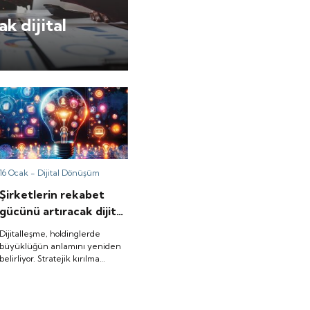
k dijital
16 Ocak -
Dijital Dönüşüm
Şirketlerin rekabet
gücünü artıracak dijital
inovasyon stratejileri
Dijitalleşme, holdinglerde
büyüklüğün anlamını yeniden
belirliyor. Stratejik kırılma
noktalarını doğru okuyan çoklu
yapılar ise rekabetin yeni ligine
geçiyor.