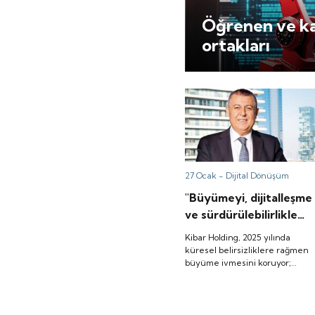
Öğrenen ve kar
ortakları
27 Ocak -
Dijital Dönüşüm
"Büyümeyi, dijitalleşme
ve sürdürülebilirlikle
yönetiyoruz"
Kibar Holding, 2025 yılında
küresel belirsizliklere rağmen
büyüme ivmesini koruyor;
ihracat odaklı yapıyı, yapay zek
destekli dijital dönüşümü ve
sürdürülebilirliği temel yol
haritasının merkezine alıyor.