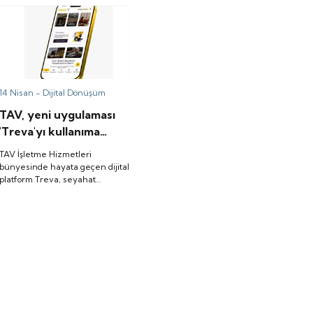
doğru amaçla kullanan ve
insanı merkeze alan yapılar
sürdürülebilir performansı
yakalar”
14 Nisan -
Dijital Dönüşüm
TAV, yeni uygulaması
'Treva'yı kullanıma
sundu
TAV İşletme Hizmetleri
bünyesinde hayata geçen dijital
platform Treva, seyahat
deneyimini uçtan uca yeniden
kurguluyor.