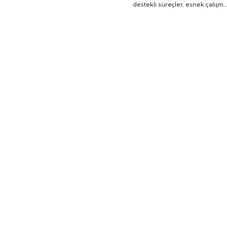
destekli süreçler, esnek çalışm
modelleri ve yetenek
gelişimine yapılan yatırımlar,
teknoloji şirketlerinde insan
kaynaklarının rolünü yeniden
şekillendiriyor.