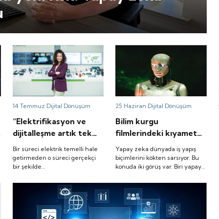
u
14 Temmuz
Dijital Dönüşüm
25 Haziran
Dijital Dönüşüm
“Elektrifikasyon ve
Bilim kurgu
dijitalleşme artık tek
filmlerindeki kıyamet
bir dönüşümün parçası”
senaryoları gerçek
Bir süreci elektrik temelli hale
Yapay zeka dünyada iş yapış
olabilir mi? Bir görüş
getirmeden o süreci gerçekçi
biçimlerini kökten sarsıyor. Bu
bir şekilde
konuda iki görüş var. Biri yapay
evet diyor
karbonsuzlaştıramazsınız.
zekanın, yok ettiği
mesleklerden daha fazlasını
üreteceği yönünde. Ama
n
eleştirmenler bilim kurgu
filmlerindeki kıyamet