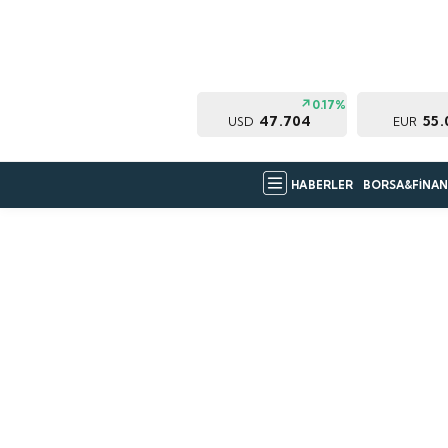
0.17%
47.704
55.
USD
EUR
HABERLER
BORSA&FİNAN