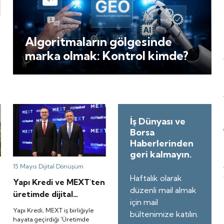
senaryolarına benzer durumlar
için uyarıda bulunuyor.
Algoritmaların gölgesinde
marka olmak: Kontrol kimde?
İş Dünyası ve
Borsa
Haberlerinden
geri kalmayın.
15 Mayıs
Dijital Dönüşüm
Haftalık olarak
Yapı Kredi ve MEXT'ten
düzenli mail almak
üretimde dijital
için mail
dönüşüme güçlü
Yapı Kredi, MEXT iş birliğiyle
bültenimize katılın.
destek
hayata geçirdiği 'Üretimde