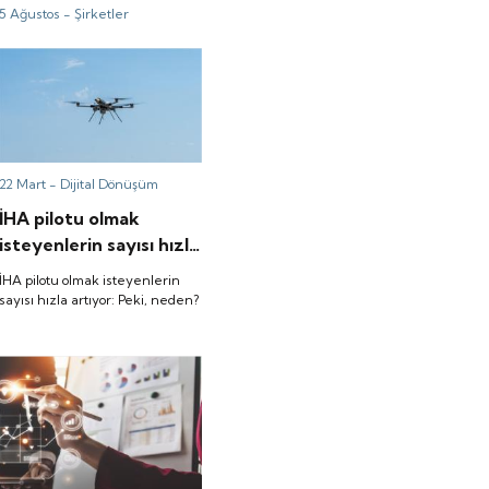
değerlendirmesi
5 Ağustos -
Şirketler
22 Mart -
Dijital Dönüşüm
İHA pilotu olmak
isteyenlerin sayısı hızla
artıyor: Peki, neden?
İHA pilotu olmak isteyenlerin
sayısı hızla artıyor: Peki, neden?