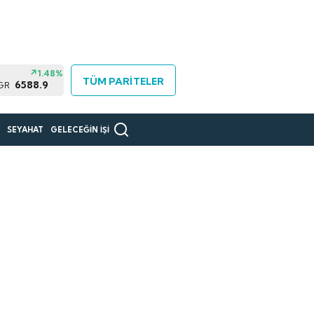
1.48%
TÜM PARİTELER
6588.9
 GR
R
SEYAHAT
GELECEĞİN İŞİ