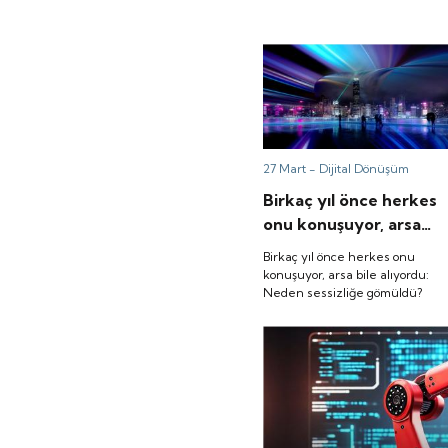
27 Mart -
Dijital Dönüşüm
Birkaç yıl önce herkes
onu konuşuyor, arsa
bile alıyordu: Neden
Birkaç yıl önce herkes onu
sessizliğe gömüldü?
konuşuyor, arsa bile alıyordu:
Neden sessizliğe gömüldü?