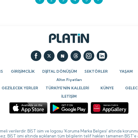
kapasitesinin yanı sıra
gençleşiyor. Peki, neden?
teknolojide en iyileri seçme ve
birlikte çalışabilme becerisine
bağlı.
NS
GİRİŞİMCİLİK
DİJİTAL DÖNÜŞÜM
SEKTÖRLER
YAŞAM
Altın Fiyatları
GEZİLECEK YERLER
TÜRKİYE’NİN KALELERİ
KÜNYE
GELECE
İLETİŞİM
ikmeli verilerdir. BİST isim ve logosu 'Koruma Marka Belgesi' altında korunma
ez. BİST ismi altında açıklanan tüm bilgilerin telif hakları tamamen BİST'e