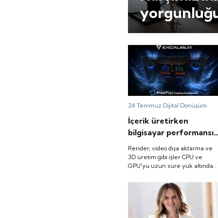
yorgunluğ
24 Temmuz
Dijital Dönüşüm
İçerik üretirken
bilgisayar performansı
neden düşer? Excalibur
Render, video dışa aktarma ve
FrostFlux Cooling
3D üretim gibi işler CPU ve
GPU'yu uzun süre yük altında
Architecture laptop
tutar. Soğutma yetersizse işlem
soğutması neden iş
süresi uzayabilir veya
sürekliliğini etkiler?
performans dalgalanabilir.
FrostFlux, Excalibur donanımını
ısıya bağlı hız kaybını