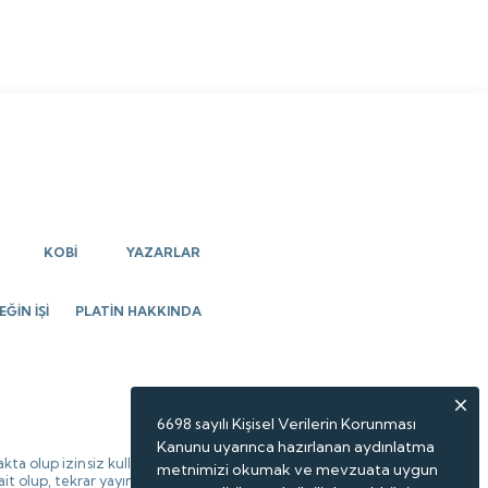
KOBİ
YAZARLAR
ĞİN İŞİ
PLATİN HAKKINDA
6698 sayılı Kişisel Verilerin Korunması
Kanunu uyarınca hazırlanan aydınlatma
kta olup izinsiz kullanılamaz,
metnimizi okumak ve mevzuata uygun
 ait olup, tekrar yayınlanamaz.