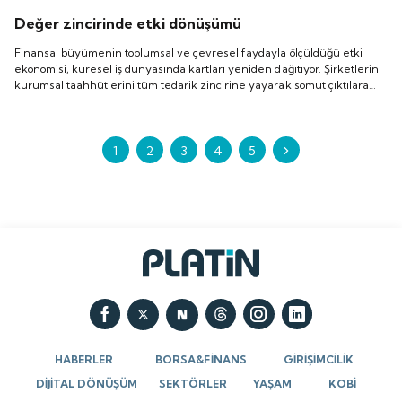
Değer zincirinde etki dönüşümü
Finansal büyümenin toplumsal ve çevresel faydayla ölçüldüğü etki
ekonomisi, küresel iş dünyasında kartları yeniden dağıtıyor. Şirketlerin
kurumsal taahhütlerini tüm tedarik zincirine yayarak somut çıktılara
dönüştürmesi, yeni nesil pazarlarda kalıcı olmanın tek rasyonel yolu
olarak öne çıkıyor. UN Global Compact Türkiye bu dönüşümde öncü rol
oynamaya kararlı.
1
2
3
4
5
HABERLER
BORSA&FİNANS
GİRİŞİMCİLİK
DİJİTAL DÖNÜŞÜM
SEKTÖRLER
YAŞAM
KOBİ