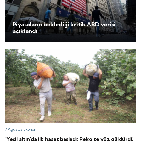
Piyasaların beklediği kritik ABD verisi
açıklandı
7 Ağustos
Ekonomi
‘Yeşil altın'da ilk hasat başladı: Rekolte yüz güldürdü