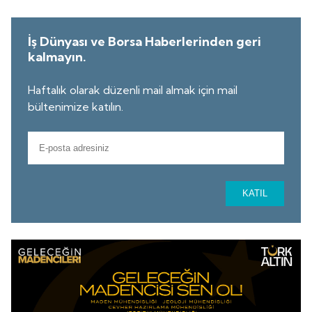
İş Dünyası ve Borsa Haberlerinden geri
kalmayın.
Haftalık olarak düzenli mail almak için mail
bültenimize katılın.
KATIL