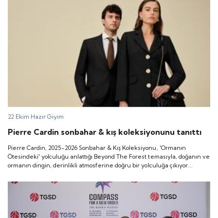
22 Ekim
Hazır Giyim
Pierre Cardin sonbahar & kış koleksiyonunu tanıttı
Pierre Cardin, 2025-2026 Sonbahar & Kış Koleksiyonu, 'Ormanın
Ötesindeki' yolculuğu anlattığı Beyond The Forest temasıyla, doğanın ve
ormanın dingin, derinlikli atmosferine doğru bir yolculuğa çıkıyor.
Ormanın kendine özgü, gizemli dünyasından ilham alan koleksiyon,
yeryüzünde insan ile doğayı buluşturan güçlü bir dengeyi temsil ediyor
.