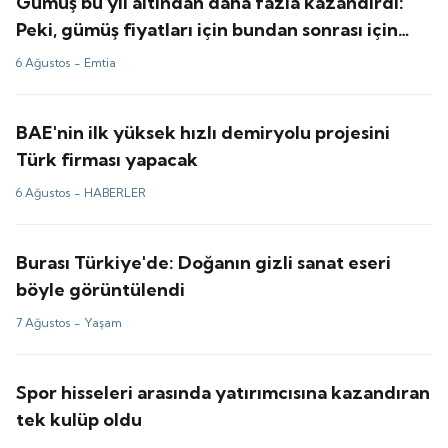
Gümüş bu yıl altından daha fazla kazandırdı:
Peki, gümüş fiyatları için bundan sonrası için
tahminler ne?
6 Ağustos -
Emtia
BAE'nin ilk yüksek hızlı demiryolu projesini
Türk firması yapacak
6 Ağustos -
HABERLER
Burası Türkiye'de: Doğanın gizli sanat eseri
böyle görüntülendi
7 Ağustos -
Yaşam
Spor hisseleri arasında yatırımcısına kazandıran
tek kulüp oldu