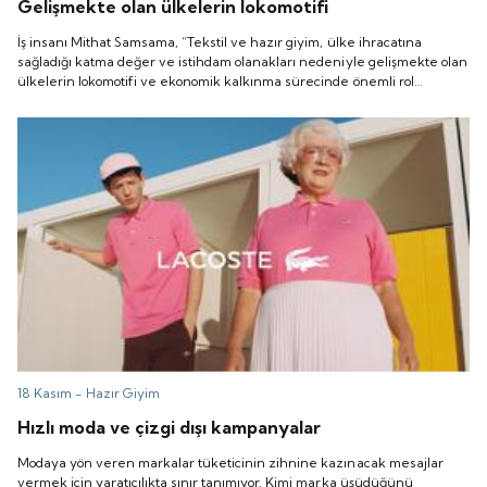
Gelişmekte olan ülkelerin lokomotifi
İş insanı Mithat Samsama, “Tekstil ve hazır giyim, ülke ihracatına
sağladığı katma değer ve istihdam olanakları nedeniyle gelişmekte olan
ülkelerin lokomotifi ve ekonomik kalkınma sürecinde önemli rol
oynayan bir sanayi sektörüdür. Aynı zamanda dünyada gelişen moda
akımları ve sürekli değişen trendlerle insanları mutlu eden ve yaşam
tarzına katkı sağlayarak sosyal yaşamlarına büyük ölçüde katkı
sağlayan dinamik bir sektör" diyor.
18 Kasım -
Hazır Giyim
Hızlı moda ve çizgi dışı kampanyalar
Modaya yön veren markalar tüketicinin zihnine kazınacak mesajlar
vermek için yaratıcılıkta sınır tanımıyor. Kimi marka üşüdüğünü