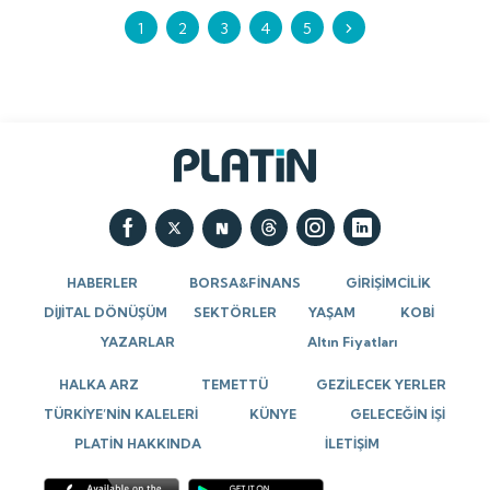
1
2
3
4
5
HABERLER
BORSA&FİNANS
GİRİŞİMCİLİK
DİJİTAL DÖNÜŞÜM
SEKTÖRLER
YAŞAM
KOBİ
YAZARLAR
Altın Fiyatları
HALKA ARZ
TEMETTÜ
GEZİLECEK YERLER
TÜRKİYE’NİN KALELERİ
KÜNYE
GELECEĞİN İŞİ
PLATİN HAKKINDA
İLETİŞİM