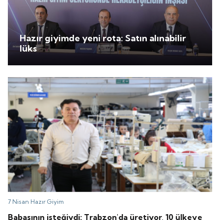
Hazır giyimde yeni rota: Satın alınabilir
lüks
7 Nisan
Hazır Giyim
Babasının isteğiydi: Trabzon'da üretiyor, 10 ülkeye