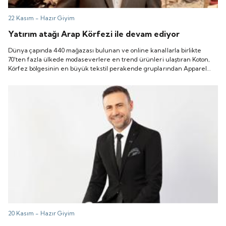
22 Kasım -
Hazır Giyim
Yatırım atağı Arap Körfezi ile devam ediyor
Dünya çapında 440 mağazası bulunan ve online kanallarla birlikte
70'ten fazla ülkede modaseverlere en trend ürünleri ulaştıran Koton,
Körfez bölgesinin en büyük tekstil perakende gruplarından Apparel
Group ile ortaklık anlaşmasının ön imza sürecini tamamladı. Yıl sonuna
kadar tamamlanması beklenen nihai anlaşma bölgedeki 6 ülkeyi
kapsıyor.
20 Kasım -
Hazır Giyim