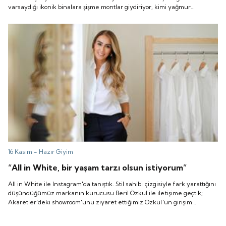
varsaydığı ikonik binalara şişme montlar giydiriyor, kimi yağmur
damlalarıyla ortaya çıkan mesajlar bırakıyor kimi ise ürünlerine seyahat
sigortası sunuyor. En çarpıcı olanlardan biri ise hızlı moda etkisiyle
üretilen binlerce sentetik kıyafetin insanları kovaladığı bir evrene
sürükleyen film.
16 Kasım -
Hazır Giyim
“All in White, bir yaşam tarzı olsun istiyorum”
All in White ile Instagram'da tanıştık. Stil sahibi çizgisiyle fark yarattığını
düşündüğümüz markanın kurucusu Beril Özkul ile iletişime geçtik;
Akaretler'deki showroom'unu ziyaret ettiğimiz Özkul'un girişim
hikayesini güzel bir kahve eşliğinde kendisinden dinledik.