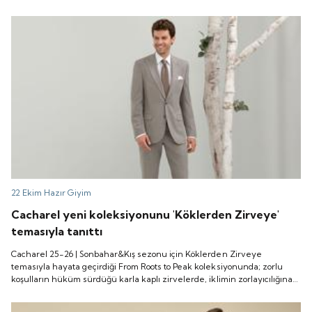
küresel ölçekte söz sahibi olabilir.
22 Ekim
Hazır Giyim
Cacharel yeni koleksiyonunu 'Köklerden Zirveye'
temasıyla tanıttı
Cacharel 25-26 | Sonbahar&Kış sezonu için Köklerden Zirveye
temasıyla hayata geçirdiği From Roots to Peak koleksiyonunda; zorlu
koşulların hüküm sürdüğü karla kaplı zirvelerde, iklimin zorlayıcılığına
rağmen güçlü kökleriyle toprağa tutunarak yaşamını sürdüren doğanın
en dayanıklı sembollerinden Polylepis ağacından ilham alıyor.