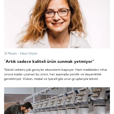
22 Nisan -
Hazır Giyim
"Artık sadece kaliteli ürün sunmak yetmiyor”
Tekstil sektörü çok geniş bir ekosistemi kapsıyor. Ham maddeden nihai
ürüne kadar uzanan bu zincir, her aşamada yenilik ve dayanıklılık
gerektiriyor. Viskon, modal ve lyocell gibi ürün gruplarıyla tekstil
endüstrisinde genç nesillere daha çevre dostu alternatifler sunmaya
odaklanan Lenzing markasının Türkiye İş Geliştirme Bölüm Müdürü
İlkşen Dedeoğlu Demiray ile sektörde öne çıkan sürdürülebilirlik bilinci
hakkında konuştuk.