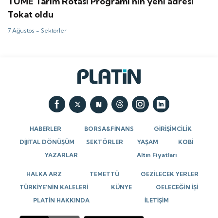
TÜME Tarım Rotası Programı'nın yeni adresi
Tokat oldu
7 Ağustos -
Sektörler
HABERLER
BORSA&FİNANS
GİRİŞİMCİLİK
DİJİTAL DÖNÜŞÜM
SEKTÖRLER
YAŞAM
KOBİ
YAZARLAR
Altın Fiyatları
HALKA ARZ
TEMETTÜ
GEZİLECEK YERLER
TÜRKİYE’NİN KALELERİ
KÜNYE
GELECEĞİN İŞİ
PLATİN HAKKINDA
İLETİŞİM