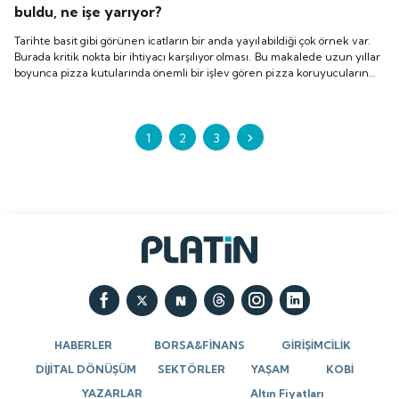
buldu, ne işe yarıyor?
Tarihte basit gibi görünen icatların bir anda yayılabildiği çok örnek var.
Burada kritik nokta bir ihtiyacı karşılıyor olması. Bu makalede uzun yıllar
boyunca pizza kutularında önemli bir işlev gören pizza koruyucuların
hikayesine bakıyoruz. Pizza kutularından çıkan o küçük masa ne işe
yarıyor? Ve ilk kim buldu? İşte öyküsü
1
2
3
HABERLER
BORSA&FİNANS
GİRİŞİMCİLİK
DİJİTAL DÖNÜŞÜM
SEKTÖRLER
YAŞAM
KOBİ
YAZARLAR
Altın Fiyatları