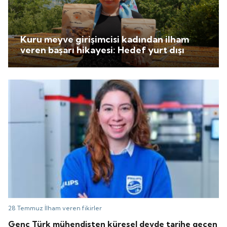
Kuru meyve girişimcisi kadından ilham
veren başarı hikayesi: Hedef yurt dışı
28 Temmuz
İlham veren fikirler
Genç Türk mühendisten küresel devde tarihe geçen