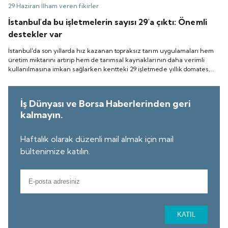
29 Haziran
İlham veren fikirler
İstanbul'da bu işletmelerin sayısı 29'a çıktı: Önemli
destekler var
İstanbul'da son yıllarda hız kazanan topraksız tarım uygulamaları hem
üretim miktarını artırıp hem de tarımsal kaynaklarının daha verimli
kullanılmasına imkan sağlarken kentteki 29 işletmede yıllık domates,
biber, çilek ve mantar gibi ürünlerde yıllık 950 bin 712 kilogram; marul,
kıvırcık, maydanoz ve roka gibi yeşil yapraklı ürünlerde ise 5 milyon 897
bin 25 adet üretim yapılıyor.
İş Dünyası ve Borsa Haberlerinden geri
kalmayın.
Haftalık olarak düzenli mail almak için mail
bültenimize katılın.
KATIL