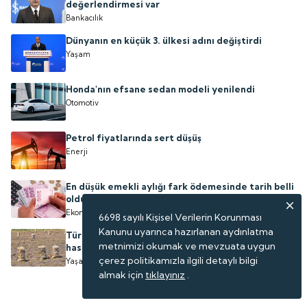
değerlendirmesi var
Bankacılık
Dünyanın en küçük 3. ülkesi adını değiştirdi
Yaşam
Honda'nın efsane sedan modeli yenilendi
Otomotiv
Petrol fiyatlarında sert düşüş
Enerji
En düşük emekli aylığı fark ödemesinde tarih belli
oldu
Ekonomi
6698 sayılı Kişisel Verilerin Korunması
Kanunu uyarınca hazırlanan aydınlatma
Türkiye'nin 'patates kalesi' olarak anılan ilçede
metnimizi okumak ve mevzuata uygun
hasat heyecanı yaşanıyor
çerez politikamızla ilgili detaylı bilgi
Yaşam
almak için
tıklayınız
.