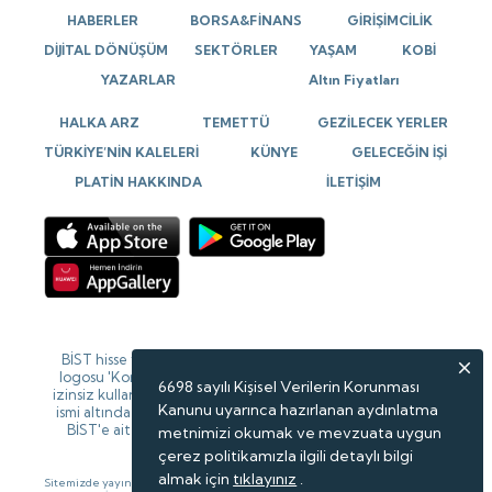
HABERLER
BORSA&FİNANS
GİRİŞİMCİLİK
DİJİTAL DÖNÜŞÜM
SEKTÖRLER
YAŞAM
KOBİ
YAZARLAR
Altın Fiyatları
HALKA ARZ
TEMETTÜ
GEZİLECEK YERLER
TÜRKİYE’NİN KALELERİ
KÜNYE
GELECEĞİN İŞİ
PLATİN HAKKINDA
İLETİŞİM
BİST hisse verileri 15 dk gecikmeli verilerdir. BİST isim ve
logosu 'Koruma Marka Belgesi' altında korunmakta olup
6698 sayılı Kişisel Verilerin Korunması
izinsiz kullanılamaz, iktibas edilemez, değiştirilemez. BİST
Kanunu uyarınca hazırlanan aydınlatma
ismi altında açıklanan tüm bilgilerin telif hakları tamamen
BİST'e ait olup, tekrar yayınlanamaz. Veriler Forinvest
metnimizi okumak ve mevzuata uygun
tarafından sağlanmaktadır.
çerez politikamızla ilgili detaylı bilgi
almak için
tıklayınız
.
Sitemizde yayınlanan haberlerin telif hakları gazete ve haber kaynaklarına