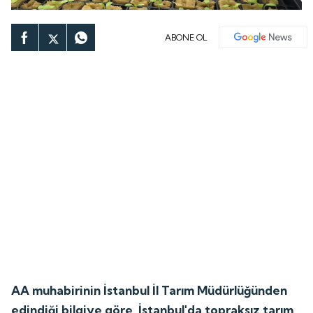
ABONE OL
AA muhabirinin İstanbul İl Tarım Müdürlüğünden
edindiği bilgiye göre, İstanbul'da topraksız tarım