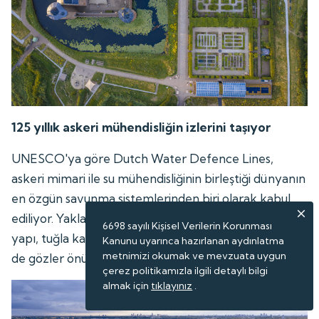
125 yıllık askeri mühendisliğin izlerini taşıyor
UNESCO'ya göre Dutch Water Defence Lines,
askeri mimari ile su mühendisliğinin birleştiği dünyanın
en özgün savunma sistemlerinden biri olarak kabul
ediliyor. Yaklaşık 125 yıllık süreçte sürekli geliştirilen
6698 sayılı Kişisel Verilerin Korunması
yapı, tuğla kalelerden betonarme tahkimatlara geçişi
Kanunu uyarınca hazırlanan aydınlatma
metnimizi okumak ve mevzuata uygun
de gözler önüne seriyor.
çerez politikamızla ilgili detaylı bilgi
almak için
tıklayınız
.