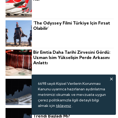
'The Odyssey Filmi Türkiye Için Fırsat
Olabilir'
Bir Emtia Daha Tarihi Zirvesini Gördü:
Uzman Isim Yükselişin Perde Arkasını
Anlattı
Gümüşte Sert Yükseliş: Yükseliş
6698 sayılı Kişisel Verilerin Korunması
Trendi Başladı Mı?
Kanunu uyarınca hazırlanan aydınlatma
metnimizi okumak ve mevzuata uygun
çerez politikamızla ilgili detaylı bilgi
almak için
tıklayınız
.
Gümüşte Sert Yükseliş: Yükseliş
Trendi Başladı Mı?