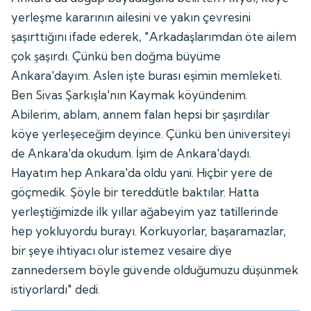
yerleşme kararının ailesini ve yakın çevresini
şaşırttığını ifade ederek, "Arkadaşlarımdan öte ailem
çok şaşırdı. Çünkü ben doğma büyüme
Ankara'dayım. Aslen işte burası eşimin memleketi.
Ben Sivas Şarkışla'nın Kaymak köyündenim.
Abilerim, ablam, annem falan hepsi bir şaşırdılar
köye yerleşeceğim deyince. Çünkü ben üniversiteyi
de Ankara'da okudum. İşim de Ankara'daydı.
Hayatım hep Ankara'da oldu yani. Hiçbir yere de
göçmedik. Şöyle bir tereddütle baktılar. Hatta
yerleştiğimizde ilk yıllar ağabeyim yaz tatillerinde
hep yokluyordu burayı. Korkuyorlar, başaramazlar,
bir şeye ihtiyacı olur istemez vesaire diye
zannedersem böyle güvende olduğumuzu düşünmek
istiyorlardı" dedi.