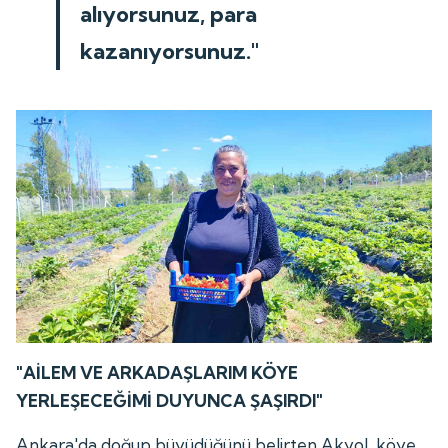
alıyorsunuz, para
kazanıyorsunuz."
"AİLEM VE ARKADAŞLARIM KÖYE
YERLEŞECEĞİMİ DUYUNCA ŞAŞIRDI"
Ankara'da doğup büyüdüğünü belirten Akyol, köye