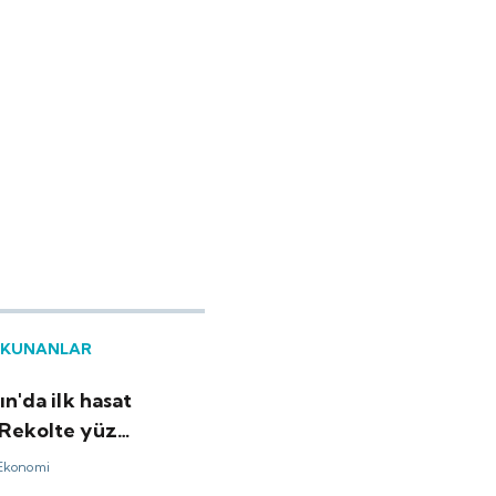
OKUNANLAR
tın'da ilk hasat
 Rekolte yüz
dü
Ekonomi