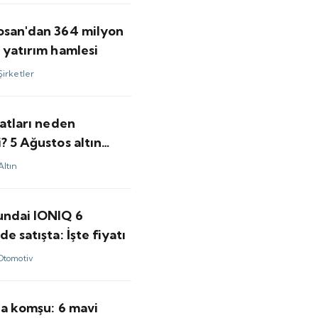
osan'dan 364 milyon
 yatırım hamlesi
Şirketler
yatları neden
? 5 Ağustos altın
Altın
undai IONIQ 6
de satışta: İşte fiyatı
Otomotiv
'a komşu: 6 mavi