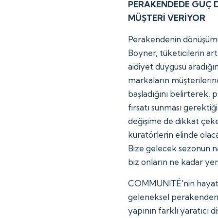
PERAKENDEDE GÜÇ DE
MÜŞTERİ VERİYOR
Perakendenin dönüşümü
Boyner, tüketicilerin ar
aidiyet duygusu aradığın
markaların müşterileri
başladığını belirterek,
fırsatı sunması gerektiğ
değişime de dikkat çek
küratörlerin elinde ola
Bize gelecek sezonun na
biz onların ne kadar yeni
COMMUNITÉ'nin hayata 
geleneksel perakendenin
yapının farklı yaratıcı d