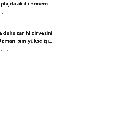
 plajda akıllı dönem
Turizm
a daha tarihi zirvesini
Uzman isim yükselişin
kasını anlattı
Emtia