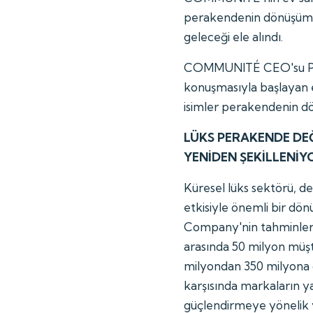
perakendenin dönüşümü,
geleceği ele alındı.
COMMUNITÉ CEO'su Polat
konuşmasıyla başlayan 
isimler perakendenin dö
LÜKS PERAKENDE DEĞ
YENİDEN ŞEKİLLENİY
Küresel lüks sektörü, değ
etkisiyle önemli bir dö
Company'nin tahminlerin
arasında 50 milyon müşt
milyondan 350 milyona 
karşısında markaların ya
güçlendirmeye yönelik y