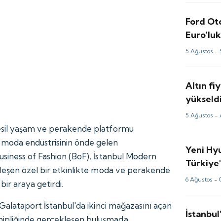
Ford Ot
Euro'luk
5 Ağustos -
Altın fi
yükseldi
analizi
5 Ağustos -
esil yaşam ve perakende platformu
moda endüstrisinin önde gelen
Yeni Hy
siness of Fashion (BoF), İstanbul Modern
Türkiye'
leşen özel bir etkinlikte moda ve perakende
6 Ağustos -
 bir araya getirdi.
 Galataport İstanbul'da ikinci mağazasını açan
İstanbul
pliğinde gerçekleşen buluşmada,