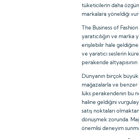
tüketicilerin daha özg
markalara yöneldiği vur
The Business of Fashio
yaratıcılığın ve marka
erişilebilir hale geldiği
ve yaratıcı seslerin kü
perakende altyapısının 
Dünyanın birçok büyük ş
mağazalarla ve benzer ür
lüks perakendenin bu ne
haline geldiğini vurgul
satış noktaları olmaktan
dönüşmek zorunda. Mağaz
önemlisi deneyim sunmal