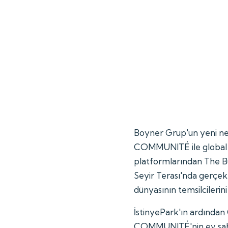
Boyner Grup'un yeni n
COMMUNITÉ ile global 
platformlarından The Bu
Seyir Terası'nda gerçek
dünyasının temsilcilerini
İstinyePark'ın ardından
COMMUNITÉ'nin ev sahi