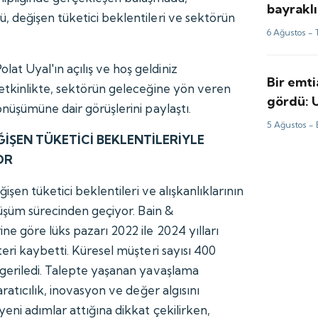
bayraklı
 değişen tüketici beklentileri ve sektörün
6 Ağustos -
 Uyal'ın açılış ve hoş geldiniz
Bir emti
etkinlikte, sektörün geleceğine yön veren
gördü: 
nüşümüne dair görüşlerini paylaştı.
perde ar
5 Ağustos -
İŞEN TÜKETİCİ BEKLENTİLERİYLE
OR
işen tüketici beklentileri ve alışkanlıklarının
nüşüm sürecinden geçiyor. Bain &
e göre lüks pazarı 2022 ile 2024 yılları
eri kaybetti. Küresel müşteri sayısı 400
geriledi. Talepte yaşanan yavaşlama
ratıcılık, inovasyon ve değer algısını
eni adımlar attığına dikkat çekilirken,