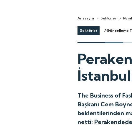
Anasayfa
>
Sektörler
>
Pera
Sektörler
/ Güncelleme Ta
Peraken
İstanbu
The Business of Fa
Başkanı Cem Boyner
beklentilerinden m
netti: Perakendede 