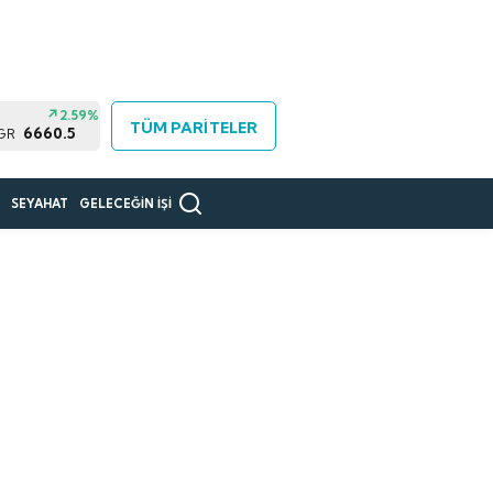
2.59%
TÜM PARİTELER
6660.5
 GR
R
SEYAHAT
GELECEĞİN İŞİ