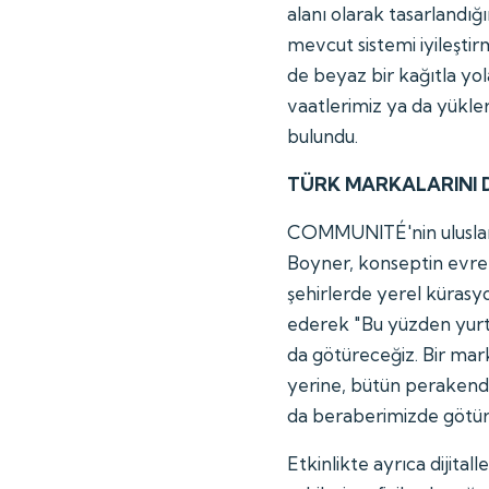
alanı olarak tasarlandığ
mevcut sistemi iyileştir
de beyaz bir kağıtla yo
vaatlerimiz ya da yükle
bulundu.
TÜRK MARKALARINI 
COMMUNITÉ'nin uluslar
Boyner, konseptin evrens
şehirlerde yerel kürasy
ederek "Bu yüzden yurt 
da götüreceğiz. Bir ma
yerine, bütün perakende
da beraberimizde götüre
Etkinlikte ayrıca dijit