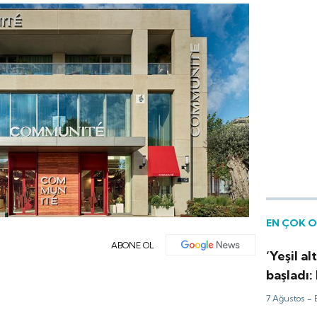
EN ÇOK 
ABONE OL
‘Yeşil al
başladı:
güldür
7 Ağustos -