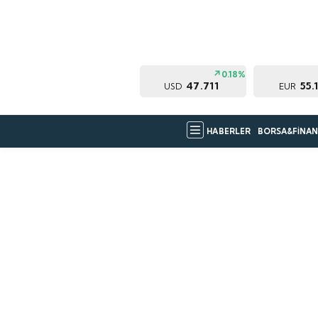
0.18%
47.711
55.
USD
EUR
HABERLER
BORSA&FİNAN