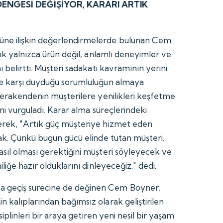
NGESİ DEĞİŞİYOR, KARARI ARTIK
ne ilişkin değerlendirmelerde bulunan Cem
tık yalnızca ürün değil, anlamlı deneyimler ve
ı belirtti. Müşteri sadakati kavramının yerini
ne karşı duyduğu sorumluluğun almaya
 perakendenin müşterilere yenilikleri keşfetme
ini vurguladı. Karar alma süreçlerindeki
erek, "Artık güç müşteriye hizmet eden
cak. Çünkü bugün gücü elinde tutan müşteri.
sıl olması gerektiğini müşteri söyleyecek ve
liğe hazır olduklarını dinleyeceğiz." dedi.
geçiş sürecine de değinen Cem Boyner,
 kalıplarından bağımsız olarak geliştirilen
isiplinleri bir araya getiren yeni nesil bir yaşam