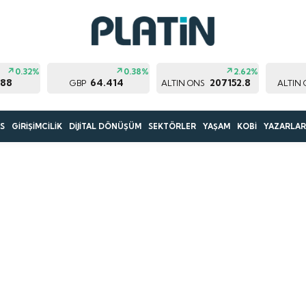
0.32%
0.38%
2.62%
188
64.414
207152.8
GBP
ALTIN ONS
ALTIN
S
GİRİŞİMCİLİK
DİJİTAL DÖNÜŞÜM
SEKTÖRLER
YAŞAM
KOBİ
YAZARLA