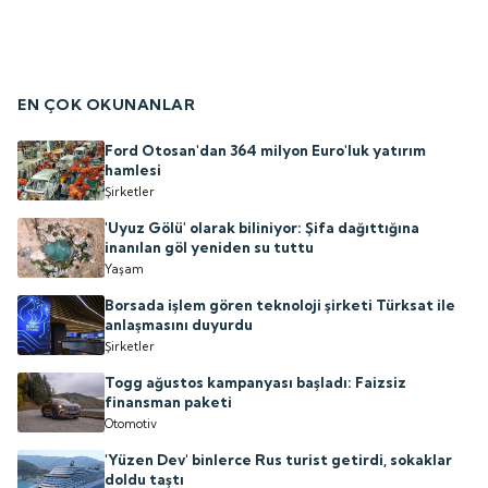
EN ÇOK OKUNANLAR
Ford Otosan'dan 364 milyon Euro'luk yatırım
hamlesi
Şirketler
'Uyuz Gölü' olarak biliniyor: Şifa dağıttığına
inanılan göl yeniden su tuttu
Yaşam
Borsada işlem gören teknoloji şirketi Türksat ile
anlaşmasını duyurdu
Şirketler
Togg ağustos kampanyası başladı: Faizsiz
finansman paketi
Otomotiv
'Yüzen Dev' binlerce Rus turist getirdi, sokaklar
doldu taştı