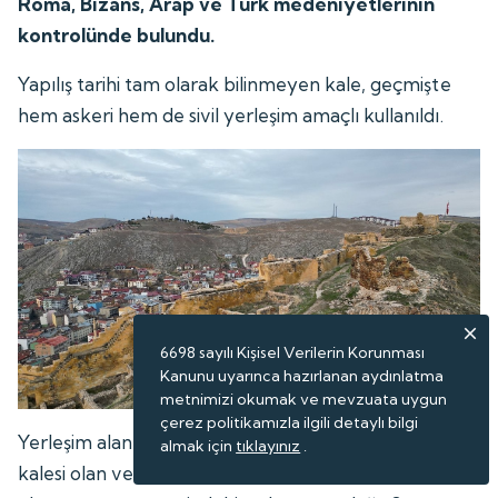
Roma, Bizans, Arap ve Türk medeniyetlerinin
kontrolünde bulundu.
Yapılış tarihi tam olarak bilinmeyen kale, geçmişte
hem askeri hem de sivil yerleşim amaçlı kullanıldı.
6698 sayılı Kişisel Verilerin Korunması
Kanunu uyarınca hazırlanan aydınlatma
metnimizi okumak ve mevzuata uygun
çerez politikamızla ilgili detaylı bilgi
Yerleşim alanı açısından Türkiye'nin en büyük üçüncü
almak için
tıklayınız
.
kalesi olan ve 150 bin metrekare alan üzerinde kurulu