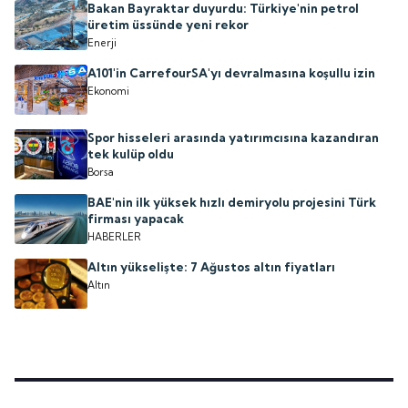
Bakan Bayraktar duyurdu: Türkiye'nin petrol
üretim üssünde yeni rekor
Enerji
A101'in CarrefourSA'yı devralmasına koşullu izin
Ekonomi
Spor hisseleri arasında yatırımcısına kazandıran
tek kulüp oldu
Borsa
BAE'nin ilk yüksek hızlı demiryolu projesini Türk
firması yapacak
HABERLER
Altın yükselişte: 7 Ağustos altın fiyatları
Altın