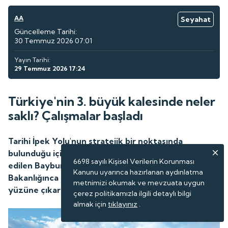
AA
Seyahat
Güncelleme Tarihi:
30 Temmuz 2026 07:01
Yayın Tarihi:
29 Temmuz 2026 17:24
Türkiye'nin 3. büyük kalesinde neler
saklı? Çalışmalar başladı
Tarihi İpek Yolu'nun stratejik bir noktasında
bulunduğu için asırlarca güvenilir üs olarak tercih
6698 sayılı Kişisel Verilerin Korunması
edilen Bayburt Kalesi'nde, Kültür ve Turizm
Kanunu uyarınca hazırlanan aydınlatma
Bakanlığınca başlatılan kazı projesi ile tarih gün
metnimizi okumak ve mevzuata uygun
yüzüne çıkarılıyor.
çerez politikamızla ilgili detaylı bilgi
almak için
tıklayınız
.