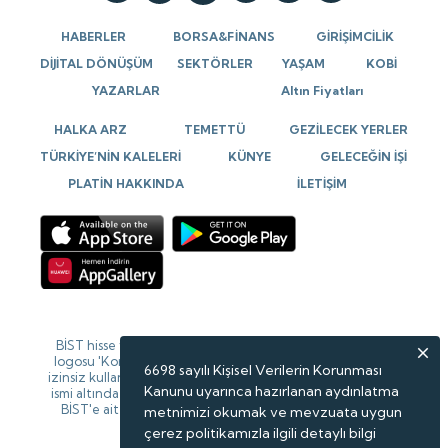
HABERLER
BORSA&FİNANS
GİRİŞİMCİLİK
DİJİTAL DÖNÜŞÜM
SEKTÖRLER
YAŞAM
KOBİ
YAZARLAR
Altın Fiyatları
HALKA ARZ
TEMETTÜ
GEZİLECEK YERLER
TÜRKİYE’NİN KALELERİ
KÜNYE
GELECEĞİN İŞİ
PLATİN HAKKINDA
İLETİŞİM
BİST hisse verileri 15 dk gecikmeli verilerdir. BİST isim ve
logosu 'Koruma Marka Belgesi' altında korunmakta olup
6698 sayılı Kişisel Verilerin Korunması
izinsiz kullanılamaz, iktibas edilemez, değiştirilemez. BİST
Kanunu uyarınca hazırlanan aydınlatma
ismi altında açıklanan tüm bilgilerin telif hakları tamamen
BİST'e ait olup, tekrar yayınlanamaz. Veriler Forinvest
metnimizi okumak ve mevzuata uygun
tarafından sağlanmaktadır.
çerez politikamızla ilgili detaylı bilgi