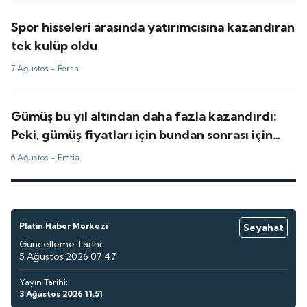
Spor hisseleri arasında yatırımcısına kazandıran
tek kulüp oldu
7 Ağustos -
Borsa
Gümüş bu yıl altından daha fazla kazandırdı:
Peki, gümüş fiyatları için bundan sonrası için
tahminler ne?
6 Ağustos -
Emtia
Platin Haber Merkezi
Seyahat
Güncelleme Tarihi:
5 Ağustos 2026 07:47
Yayın Tarihi:
3 Ağustos 2026 11:51