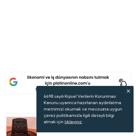
6698 sayılı Kişisel Verilerin Korunması
Kanunu uyarınca hazırlanan aydınlatma
Son Haberler
metnimizi okumak ve mevzuata uygun
çerez politikamızla ilgili detaylı bilgi
Geleneksel Kore Şapkası Yağmurlu
almak için
tıklayınız
.
Günler Için Şemsiyeye Dönüştü