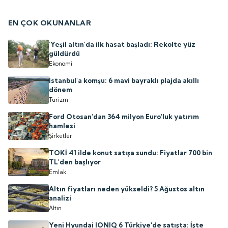
EN ÇOK OKUNANLAR
‘Yeşil altın'da ilk hasat başladı: Rekolte yüz
güldürdü
Ekonomi
İstanbul'a komşu: 6 mavi bayraklı plajda akıllı
dönem
Turizm
Ford Otosan'dan 364 milyon Euro'luk yatırım
hamlesi
Şirketler
TOKİ 41 ilde konut satışa sundu: Fiyatlar 700 bin
TL'den başlıyor
Emlak
Altın fiyatları neden yükseldi? 5 Ağustos altın
analizi
Altın
Yeni Hyundai IONIQ 6 Türkiye'de satışta: İşte