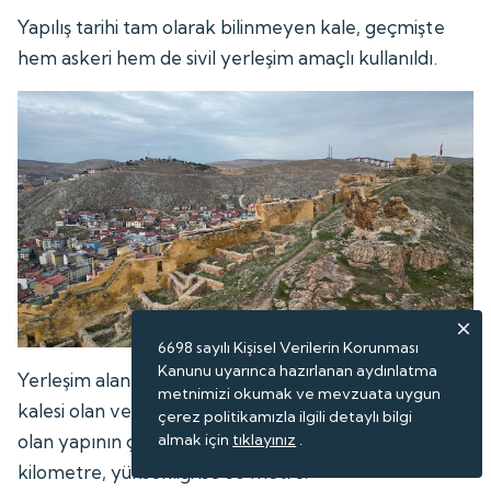
Yapılış tarihi tam olarak bilinmeyen kale, geçmişte
hem askeri hem de sivil yerleşim amaçlı kullanıldı.
6698 sayılı Kişisel Verilerin Korunması
Kanunu uyarınca hazırlanan aydınlatma
Yerleşim alanı açısından Türkiye'nin en büyük üçüncü
metnimizi okumak ve mevzuata uygun
kalesi olan ve 150 bin metrekare alan üzerinde kurulu
çerez politikamızla ilgili detaylı bilgi
olan yapının çevresindeki surların uzunluğu 3
almak için
tıklayınız
.
kilometre, yüksekliği ise 30 metre.