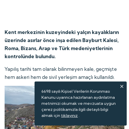
Kent merkezinin kuzeyindeki yalçın kayalıkların
üzerinde asırlar önce inşa edilen Bayburt Kalesi,
Roma, Bizans, Arap ve Türk medeniyetlerinin
kontrolünde bulundu.
Yapılış tarihi tam olarak bilinmeyen kale, geçmişte
hem askeri hem de sivil yerleşim amaçlı kullanıldı.
6698 sayılı Kişisel Verilerin Korunması
Kanunu uyarınca hazırlanan aydınlatma
metnimizi okumak ve mevzuata uygun
çerez politikamızla ilgili detaylı bilgi
almak için
tıklayınız
.