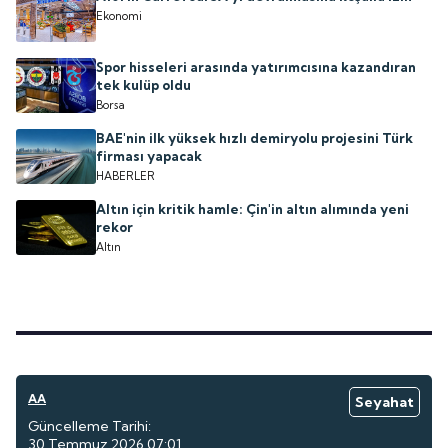
Ekonomi
Spor hisseleri arasında yatırımcısına kazandıran
tek kulüp oldu
Borsa
BAE'nin ilk yüksek hızlı demiryolu projesini Türk
firması yapacak
HABERLER
Altın için kritik hamle: Çin'in altın alımında yeni
rekor
Altın
AA
Seyahat
Güncelleme Tarihi:
30 Temmuz 2026 07:01