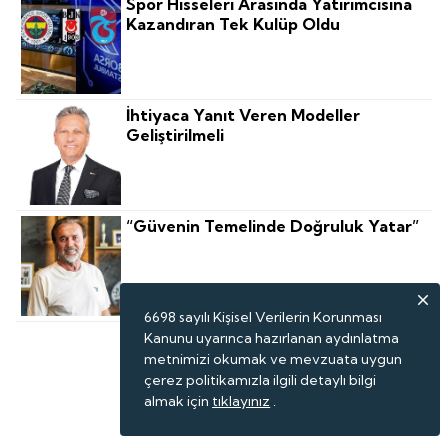
Spor Hisseleri Arasında Yatırımcısına
Kazandıran Tek Kulüp Oldu
İhtiyaca Yanıt Veren Modeller
Geliştirilmeli
“Güvenin Temelinde Doğruluk Yatar”
6698 sayılı Kişisel Verilerin Korunması
Kanunu uyarınca hazırlanan aydınlatma
metnimizi okumak ve mevzuata uygun
çerez politikamızla ilgili detaylı bilgi
almak için
tıklayınız
.