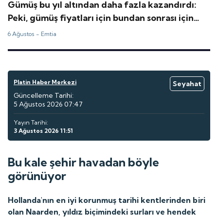
Gümüş bu yıl altından daha fazla kazandırdı:
Peki, gümüş fiyatları için bundan sonrası için
tahminler ne?
6 Ağustos -
Emtia
Platin Haber Merkezi
Seyahat
Güncelleme Tarihi:
5 Ağustos 2026 07:47
Yayın Tarihi:
3 Ağustos 2026 11:51
Bu kale şehir havadan böyle
görünüyor
Hollanda'nın en iyi korunmuş tarihi kentlerinden biri
olan Naarden, yıldız biçimindeki surları ve hendek