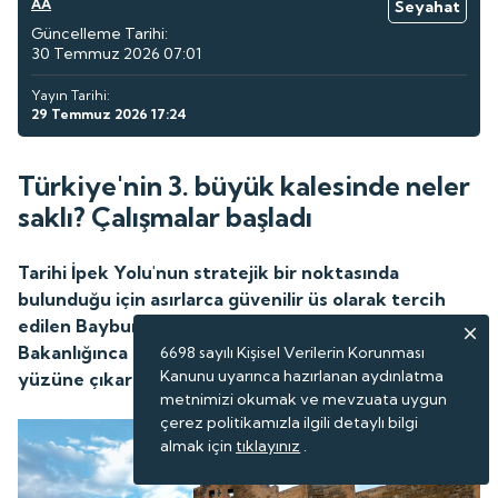
AA
Seyahat
Güncelleme Tarihi:
30 Temmuz 2026 07:01
Yayın Tarihi:
29 Temmuz 2026 17:24
Türkiye'nin 3. büyük kalesinde neler
saklı? Çalışmalar başladı
Tarihi İpek Yolu'nun stratejik bir noktasında
bulunduğu için asırlarca güvenilir üs olarak tercih
edilen Bayburt Kalesi'nde, Kültür ve Turizm
Bakanlığınca başlatılan kazı projesi ile tarih gün
6698 sayılı Kişisel Verilerin Korunması
Kanunu uyarınca hazırlanan aydınlatma
yüzüne çıkarılıyor.
metnimizi okumak ve mevzuata uygun
çerez politikamızla ilgili detaylı bilgi
almak için
tıklayınız
.