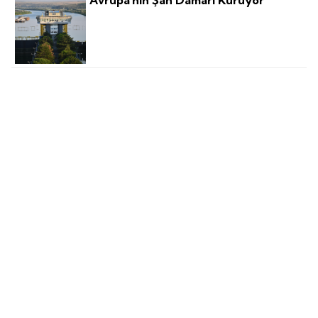
Avrupa'nın Şah Damarı Kuruyor