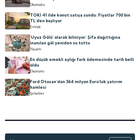
Otomotiv
TOKİ 41 ilde konut satışa sundu: Fiyatlar 700 bin
TL'den başlıyor
Emlak
'Uyuz Gölü' olarak biliniyor: Şifa dağıttığına
inanılan göl yeniden su tuttu
Yaşam
En düşük emekli aylığı fark ödemesinde tarih belli
oldu
Ekonomi
Ford Otosan'dan 364 milyon Euro'luk yatırım
hamlesi
Şirketler