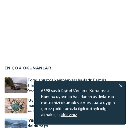
EN ÇOK OKUNANLAR
Togg ağustos kampanyası başladı: Faizsiz
finansman paketi
6698 sayılı Kişisel Verilerin Korunması
Otomotiv
Kanunu uyarınca hazırlanan aydınlatma
'Uyuz Gölü' olarak biliniyor: Şifa dağıttığına
metnimizi okumak ve mevzuata uygun
inanılan göl yeniden su tuttu
çerez politikamızla ilgili detaylı bilgi
Yaşam
almak için
tıklayınız
.
'Yüzen Dev' binlerce Rus turist getirdi, sokaklar
doldu taştı