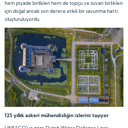
hem piyade birlikleri hem de topçu ve süvari birlikleri
için doğal ancak son derece etkili bir savunma hattı
oluşturuluyordu.
125 yıllık askeri mühendisliğin izlerini taşıyor
UNESCO'ya göre Dutch Water Defence Lines,