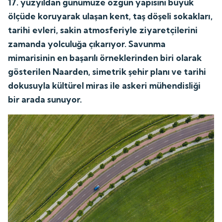
17. yüzyıldan günümüze özgün yapısını büyük
ölçüde koruyarak ulaşan kent, taş döşeli sokakları,
tarihi evleri, sakin atmosferiyle ziyaretçilerini
zamanda yolculuğa çıkarıyor. Savunma
mimarisinin en başarılı örneklerinden biri olarak
gösterilen Naarden, simetrik şehir planı ve tarihi
dokusuyla kültürel miras ile askeri mühendisliği
bir arada sunuyor.