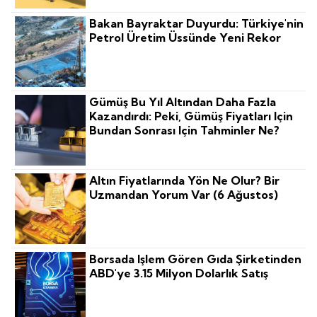
Bakan Bayraktar Duyurdu: Türkiye'nin
Petrol Üretim Üssünde Yeni Rekor
Gümüş Bu Yıl Altından Daha Fazla
Kazandırdı: Peki, Gümüş Fiyatları Için
Bundan Sonrası Için Tahminler Ne?
Altın Fiyatlarında Yön Ne Olur? Bir
Uzmandan Yorum Var (6 Ağustos)
Borsada Işlem Gören Gıda Şirketinden
ABD'ye 3.15 Milyon Dolarlık Satış