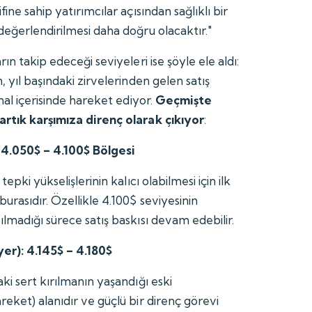
ine sahip yatırımcılar açısından sağlıklı bir
değerlendirilmesi daha doğru olacaktır."
ın takip edeceği seviyeleri ise şöyle ele aldı:
, yıl başındaki zirvelerinden gelen satış
anal içerisinde hareket ediyor.
Geçmişte
artık karşımıza direnç olarak çıkıyor
:
: 4.050$ – 4.100$ Bölgesi
epki yükselişlerinin kalıcı olabilmesi için ilk
urasıdır. Özellikle 4.100$ seviyesinin
lmadığı sürece satış baskısı devam edebilir.
yer): 4.145$ – 4.180$
ki sert kırılmanın yaşandığı eski
eket) alanıdır ve güçlü bir direnç görevi