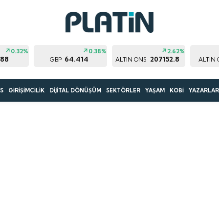
0.32%
0.38%
2.62%
188
64.414
207152.8
GBP
ALTIN ONS
ALTIN
S
GİRİŞİMCİLİK
DİJİTAL DÖNÜŞÜM
SEKTÖRLER
YAŞAM
KOBİ
YAZARLA