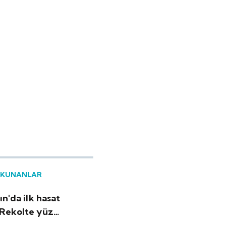
OKUNANLAR
tın'da ilk hasat
 Rekolte yüz
dü