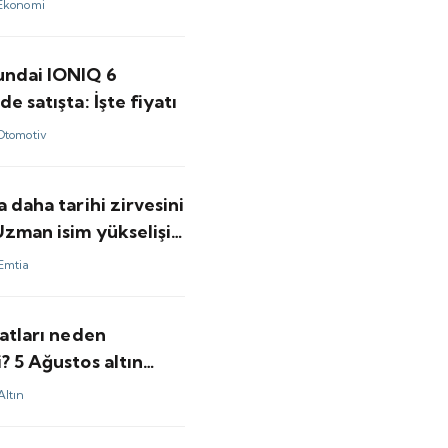
Ekonomi
undai IONIQ 6
de satışta: İşte fiyatı
Otomotiv
a daha tarihi zirvesini
Uzman isim yükselişin
kasını anlattı
Emtia
yatları neden
? 5 Ağustos altın
Altın