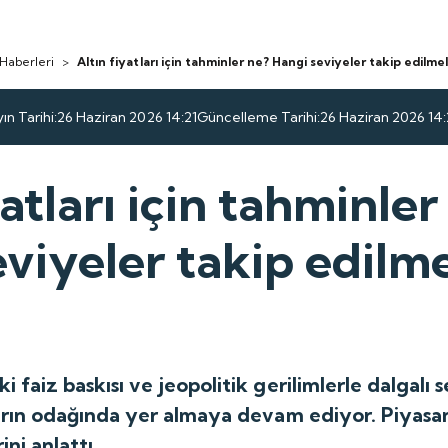
 Haberleri
>
Altın fiyatları için tahminler ne? Hangi seviyeler takip edilme
ın Tarihi:
26 Haziran 2026 14:21
Güncelleme Tarihi:
26 Haziran 2026 14:
yatları için tahminler
viyeler takip edilme
i faiz baskısı ve jeopolitik gerilimlerle dalgalı s
ıların odağında yer almaya devam ediyor. Piyasa
ini anlattı.