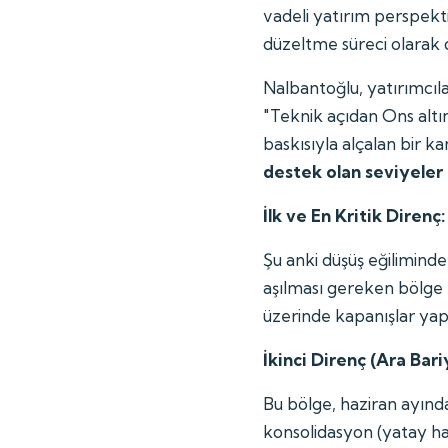
vadeli yatırım perspektif
düzeltme süreci olarak 
Nalbantoğlu, yatırımcılar
"Teknik açıdan Ons altın
baskısıyla alçalan bir k
destek olan seviyeler 
İlk ve En Kritik Direnç
Şu anki düşüş eğiliminde t
aşılması gereken bölge b
üzerinde kapanışlar yapı
İkinci Direnç (Ara Bari
Bu bölge, haziran ayında
konsolidasyon (yatay har