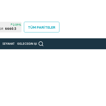
2.59%
TÜM PARİTELER
6660.5
 GR
R
SEYAHAT
GELECEĞİN İŞİ