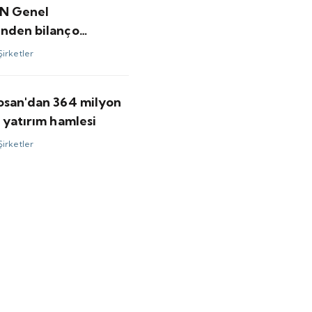
N Genel
nden bilanço
ndirmesi
Şirketler
osan'dan 364 milyon
 yatırım hamlesi
Şirketler