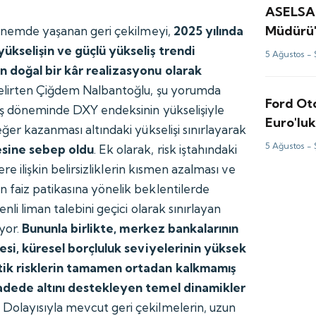
ASELSA
Müdürü'
dönemde yaşanan geri çekilmeyi,
2025 yılında
değerle
ükselişin ve güçlü yükseliş trendi
5 Ağustos -
 doğal bir kâr realizasyonu olarak
lirten Çiğdem Nalbantoğlu, şu yorumda
Ford Ot
aş döneminde DXY endeksinin yükselişiyle
Euro'luk
ğer kazanması altındaki yükselişi sınırlayarak
5 Ağustos -
esine sebep oldu
. Ek olarak, risk iştahındaki
ere ilişkin belirsizliklerin kısmen azalması ve
faiz patikasına yönelik beklentilerde
nli liman talebini geçici olarak sınırlayan
ıyor.
Bununla birlikte, merkez bankalarının
mesi, küresel borçluluk seviyelerinin yüksek
tik risklerin tamamen ortadan kalkmamış
vadede altını destekleyen temel dinamikler
.
Dolayısıyla mevcut geri çekilmelerin, uzun