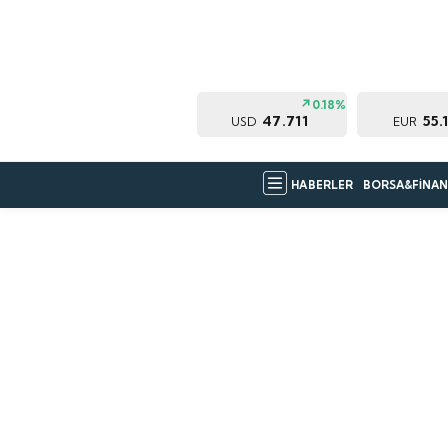
0.18%
47.711
55.
USD
EUR
HABERLER
BORSA&FİNAN