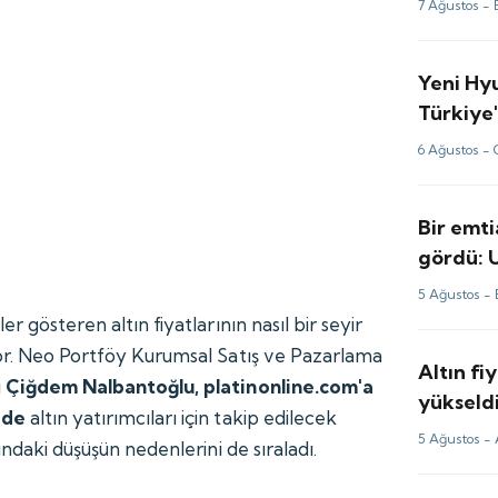
7 Ağustos -
Yeni Hy
Türkiye'
6 Ağustos -
Bir emti
gördü: 
perde ar
5 Ağustos -
r gösteren altın fiyatlarının nasıl bir seyir
or. Neo Portföy Kurumsal Satış ve Pazarlama
Altın fi
ı
Çiğdem Nalbantoğlu, platinonline.com'a
yükseldi
ede
altın yatırımcıları için takip edilecek
analizi
5 Ağustos -
ındaki düşüşün nedenlerini de sıraladı.
?