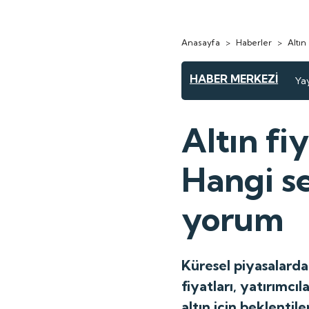
Anasayfa
>
Haberler
>
Altın
HABER MERKEZİ
Yay
Altın fi
Hangi se
yorum
Küresel piyasalardak
fiyatları, yatırımc
altın için beklentiler