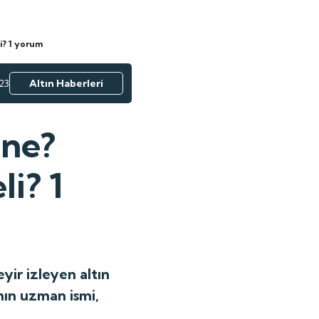
li? 1 yorum
23
Altın Haberleri
 ne?
li? 1
eyir izleyen altın
nın uzman ismi,