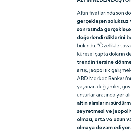
Altın fiyatlarında son 
gerçekleşen soluksuz y
sonrasında gerçekleşen
değerlendirdiklerini
be
bulundu: "Özellikle sav
küresel çapta doların de
trendin tersine dönm
artış, jeopolitik gelişmel
ABD Merkez Bankası'nın 
yaşanan değişimler, güve
unsurlar arasında yer al
altın alımlarını sürdür
seyretmesi ve jeopoli
olması, orta ve uzun 
olmaya devam ediyor