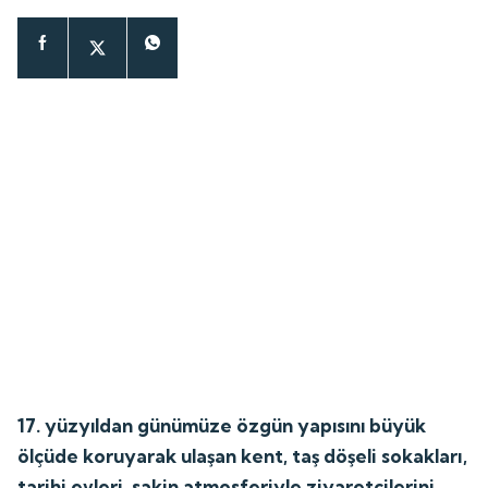
17. yüzyıldan günümüze özgün yapısını büyük
ölçüde koruyarak ulaşan kent, taş döşeli sokakları,
tarihi evleri, sakin atmosferiyle ziyaretçilerini