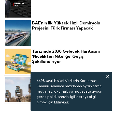
BAE'nin Ilk Yüksek Hızlı Demiryolu
Projesini Türk Firması Yapacak
Turizmde 2030 Gelecek Haritasını
‘nicelikten Niteliğe' Geçiş
Şekillendiriyor
Borsanın En Değerli Şirketi Yeni
6698 sayılı Kişisel Verilerin Korunması
Ürünlerini Tanıttı: Çok Az Ülke
Kanunu uyarınca hazırlanan aydınlatma
Yapabiliyor
metnimizi okumak ve mevzuata uygun
çerez politikamızla ilgili detaylı bilgi
almak için
tıklayınız
.