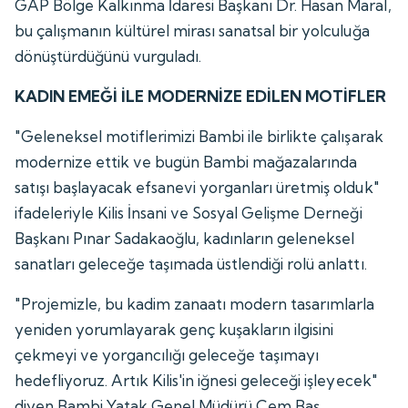
GAP Bölge Kalkınma İdaresi Başkanı Dr. Hasan Maral,
bu çalışmanın kültürel mirası sanatsal bir yolculuğa
dönüştürdüğünü vurguladı.
KADIN EMEĞİ İLE MODERNİZE EDİLEN MOTİFLER
"Geleneksel motiflerimizi Bambi ile birlikte çalışarak
modernize ettik ve bugün Bambi mağazalarında
satışı başlayacak efsanevi yorganları üretmiş olduk"
ifadeleriyle Kilis İnsani ve Sosyal Gelişme Derneği
Başkanı Pınar Sadakaoğlu, kadınların geleneksel
sanatları geleceğe taşımada üstlendiği rolü anlattı.
"Projemizle, bu kadim zanaatı modern tasarımlarla
yeniden yorumlayarak genç kuşakların ilgisini
çekmeyi ve yorgancılığı geleceğe taşımayı
hedefliyoruz. Artık Kilis'in iğnesi geleceği işleyecek"
diyen Bambi Yatak Genel Müdürü Cem Baş,