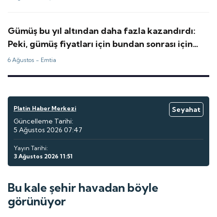
Gümüş bu yıl altından daha fazla kazandırdı:
Peki, gümüş fiyatları için bundan sonrası için
tahminler ne?
6 Ağustos -
Emtia
Platin Haber Merkezi
Seyahat
Güncelleme Tarihi:
5 Ağustos 2026 07:47
Yayın Tarihi:
3 Ağustos 2026 11:51
Bu kale şehir havadan böyle
görünüyor