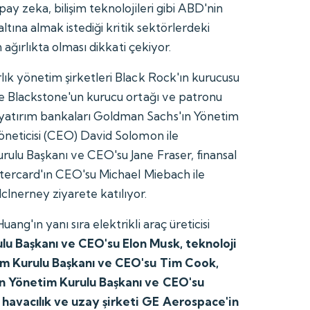
pay zeka, bilişim teknolojileri gibi ABD'nin
altına almak istediği kritik sektörlerdeki
n ağırlıkta olması dikkati çekiyor.
lık yönetim şirketleri Black Rock'ın kurucusu
le Blackstone'un kurucu ortağı ve patronu
atırım bankaları Goldman Sachs'ın Yönetim
öneticisi (CEO) David Solomon ile
rulu Başkanı ve CEO'su Jane Fraser, finansal
stercard'ın CEO'su Michael Miebach ile
Inerney ziyarete katılıyor.
ng'ın yanı sıra elektrikli araç üreticisi
lu Başkanı ve CEO'su Elon Musk, teknoloji
tim Kurulu Başkanı ve CEO'su Tim Cook,
'in Yönetim Kurulu Başkanı ve CEO'su
havacılık ve uzay şirketi GE Aerospace'in