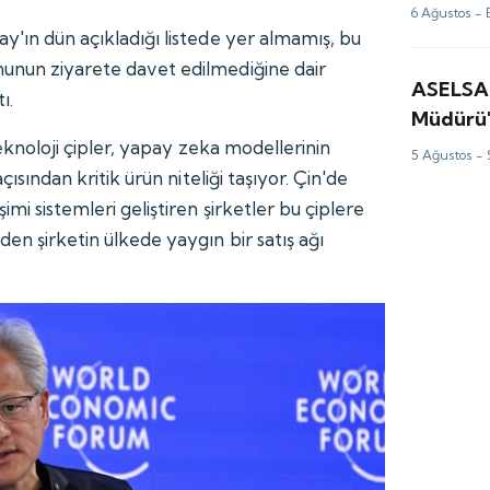
fiyatlar
6 Ağustos -
için tah
y'ın dün açıkladığı listede yer almamış, bu
nunun ziyarete davet edilmediğine dair
ASELSA
ı.
Müdürü'
değerle
 teknoloji çipler, yapay zeka modellerinin
5 Ağustos -
açısından kritik ürün niteliği taşıyor. Çin'de
imi sistemleri geliştiren şirketler bu çiplere
en şirketin ülkede yaygın bir satış ağı