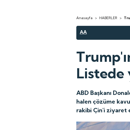
Anasayfa
>
HABERLER
>
Tru
AA
Trump'ın
Listede 
ABD Başkanı Donald
halen çözüme kavuşt
rakibi Çin'i ziyaret 