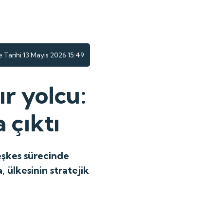
Tarihi:
13 Mayıs 2026 15:49
ır yolcu:
 çıktı
eşkes sürecinde
 ülkesinin stratejik