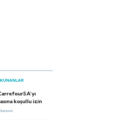
OKUNANLAR
 CarrefourSA'yı
sına koşullu izin
Ekonomi