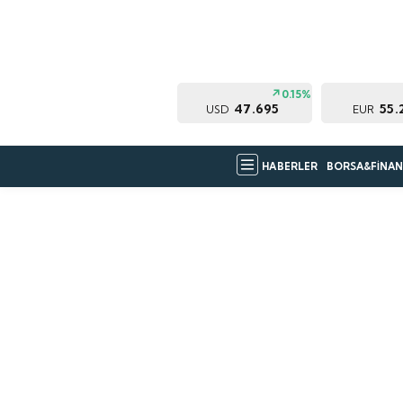
0.15%
47.695
55.
USD
EUR
HABERLER
BORSA&FİNAN