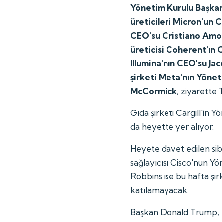
Yönetim Kurulu Başkan
üreticileri Micron'un
CEO'su Cristiano Amon
üreticisi Coherent'ın 
Illumina'nın CEO'su Ja
şirketi Meta'nın Yönet
McCormick
, ziyarette 
Gıda şirketi Cargill'in 
da heyette yer alıyor.
Heyete davet edilen sib
sağlayıcısı Cisco'nun 
Robbins ise bu hafta şir
katılamayacak.
Başkan Donald Trump, 13