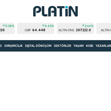
0.38%
0.43%
2.66%
220
64.448
207222.0
GBP
ALTIN ONS
ALTIN
S
GİRİŞİMCİLİK
DİJİTAL DÖNÜŞÜM
SEKTÖRLER
YAŞAM
KOBİ
YAZARLA