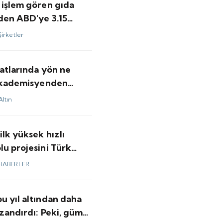
 işlem gören gıda
nden ABD'ye 3.15
olarlık satış
Şirketler
yatlarında yön ne
 akademisyenden
ar
Altın
ilk yüksek hızlı
u projesini Türk
 yapacak
HABERLER
u yıl altından daha
zandırdı: Peki, gümüş