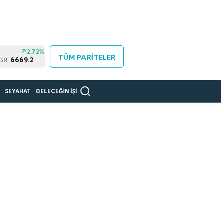
2.72%
TÜM PARİTELER
6669.2
 GR
R
SEYAHAT
GELECEĞİN İŞİ