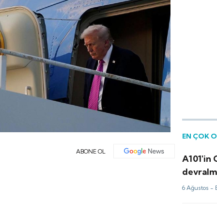
EN ÇOK 
ABONE OL
A101'in
devralma
6 Ağustos -