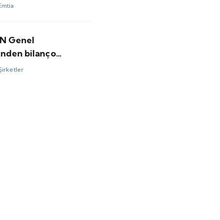
ı için bundan sonrası
Emtia
minler ne?
N Genel
nden bilanço
ndirmesi
Şirketler