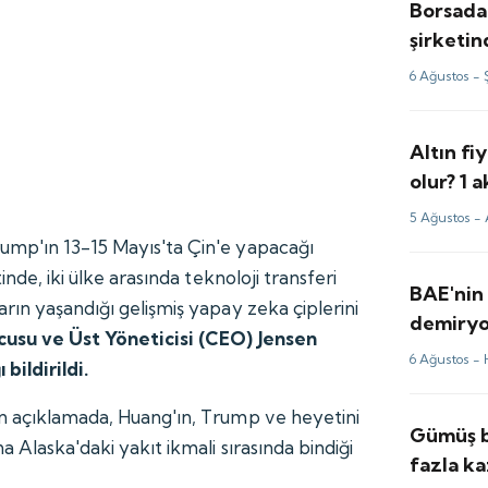
Borsada
şirketi
milyon d
6 Ağustos -
Altın fi
olur? 1
yorum v
5 Ağustos -
mp'ın 13-15 Mayıs'ta Çin'e yapacağı
inde, iki ülke arasında teknoloji transferi
BAE'nin 
rın yaşandığı gelişmiş yapay zeka çiplerini
demiryol
cusu ve Üst Yöneticisi (CEO) Jensen
firması
6 Ağustos -
bildirildi.
n açıklamada, Huang'ın, Trump ve heyetini
Gümüş b
a Alaska'daki yakıt ikmali sırasında bindiği
fazla ka