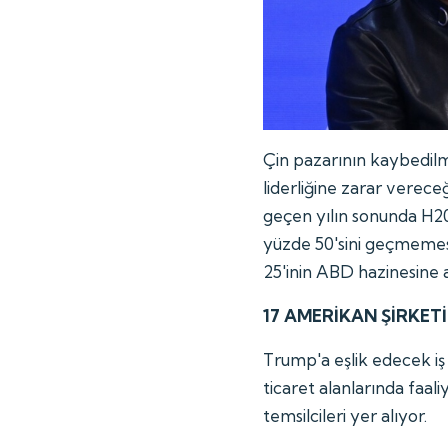
Çin pazarının kaybedilm
liderliğine zarar verec
geçen yılın sonunda H200
yüzde 50'sini geçmemesi
25'inin ABD hazinesine a
17 AMERİKAN ŞİRKETİ
Trump'a eşlik edecek iş 
ticaret alanlarında faal
temsilcileri yer alıyor.