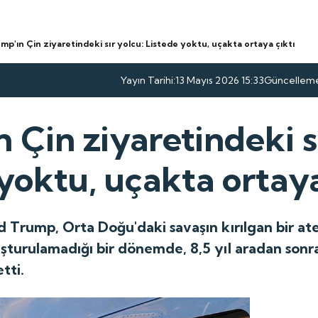
mp'ın Çin ziyaretindeki sır yolcu: Listede yoktu, uçakta ortaya çıktı
Yayın Tarihi:
13 Mayıs 2026 15:33
Güncelleme 
 Çin ziyaretindeki s
yoktu, uçakta ortaya
 Trump, Orta Doğu'daki savaşın kırılgan bir at
urulamadığı bir dönemde, 8,5 yıl aradan sonra,
etti.