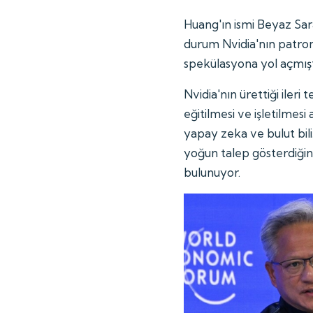
Huang'ın ismi Beyaz Sara
durum Nvidia'nın patro
spekülasyona yol açmışt
Nvidia'nın ürettiği ileri
eğitilmesi ve işletilmesi 
yapay zeka ve bulut biliş
yoğun talep gösterdiğind
bulunuyor.