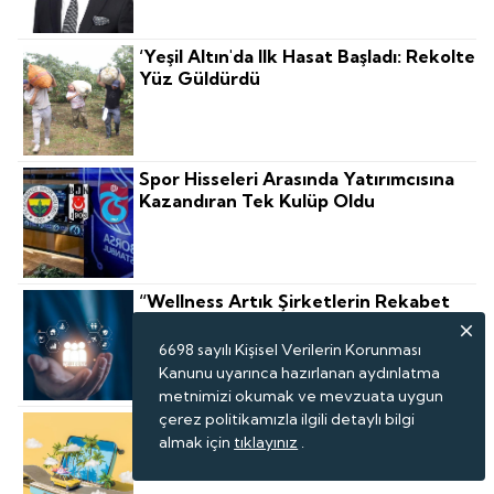
‘Yeşil Altın'da Ilk Hasat Başladı: Rekolte
Yüz Güldürdü
Spor Hisseleri Arasında Yatırımcısına
Kazandıran Tek Kulüp Oldu
“Wellness Artık Şirketlerin Rekabet
Gücünü Belirleyen Stratejik Bir
Yatırım"
6698 sayılı Kişisel Verilerin Korunması
Kanunu uyarınca hazırlanan aydınlatma
metnimizi okumak ve mevzuata uygun
çerez politikamızla ilgili detaylı bilgi
Turizmde 2030 Gelecek Haritasını
almak için
tıklayınız
.
‘nicelikten Niteliğe' Geçiş
Şekillendiriyor