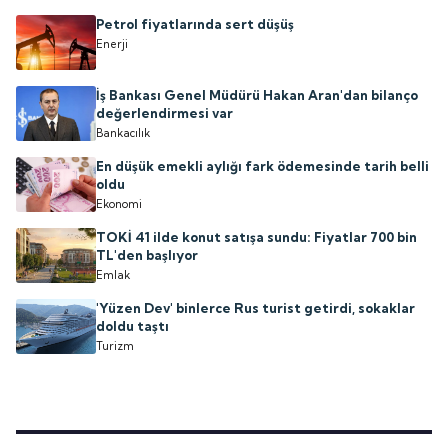
Petrol fiyatlarında sert düşüş
Enerji
İş Bankası Genel Müdürü Hakan Aran'dan bilanço
değerlendirmesi var
Bankacılık
En düşük emekli aylığı fark ödemesinde tarih belli
oldu
Ekonomi
TOKİ 41 ilde konut satışa sundu: Fiyatlar 700 bin
TL'den başlıyor
Emlak
'Yüzen Dev' binlerce Rus turist getirdi, sokaklar
doldu taştı
Turizm