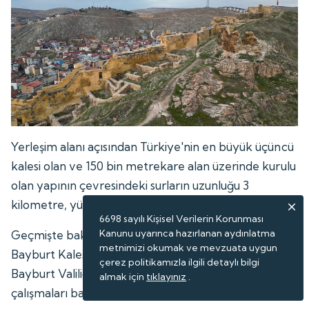
Yerleşim alanı açısından Türkiye'nin en büyük üçüncü
kalesi olan ve 150 bin metrekare alan üzerinde kurulu
olan yapının çevresindeki surların uzunluğu 3
kilometre, yüksekliği ise 30 metre.
6698 sayılı Kişisel Verilerin Korunması
Kanunu uyarınca hazırlanan aydınlatma
Geçmişte bakım ve onarım çalışmalarının yapıldığı
metnimizi okumak ve mevzuata uygun
Bayburt Kalesi'nde, Kültür ve Turizm Bakanlığı ile
çerez politikamızla ilgili detaylı bilgi
Bayburt Valiliği himayesinde arkeolojik kazı
almak için
tıklayınız
.
çalışmaları başladı.