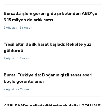
Borsada işlem gören gıda şirketinden ABD'ye
3.15 milyon dolarlık satış
6 Ağustos -
Şirketler
‘Yeşil altın'da ilk hasat başladı: Rekolte yüz
güldürdü
7 Ağustos -
Ekonomi
Burası Türkiye'de: Doğanın gizli sanat eseri
böyle görüntülendi
7 Ağustos -
Yaşam
ASELSAN'ın geliştirdiği sığınak delici 'TOLUN P'