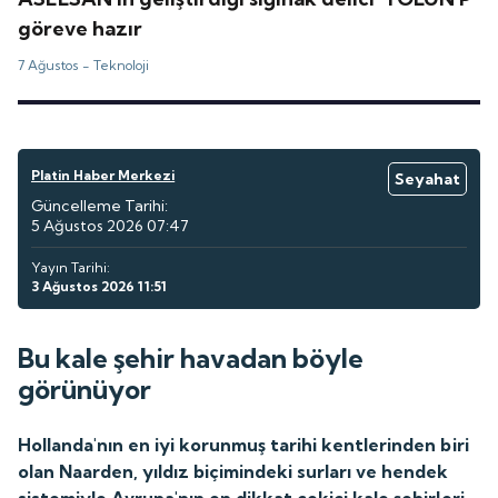
göreve hazır
7 Ağustos -
Teknoloji
Platin Haber Merkezi
Seyahat
Güncelleme Tarihi:
5 Ağustos 2026 07:47
Yayın Tarihi:
3 Ağustos 2026 11:51
Bu kale şehir havadan böyle
görünüyor
Hollanda'nın en iyi korunmuş tarihi kentlerinden biri
olan Naarden, yıldız biçimindeki surları ve hendek
sistemiyle Avrupa'nın en dikkat çekici kale şehirleri