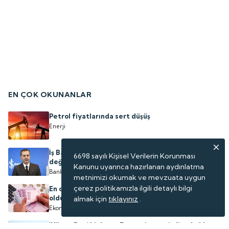
EN ÇOK OKUNANLAR
Petrol fiyatlarında sert düşüş
Enerji
İş Bankası Genel Müdürü Hakan Aran'dan bilanço
6698 sayılı Kişisel Verilerin Korunması
değerlendirmesi var
Kanunu uyarınca hazırlanan aydınlatma
Bankacılık
metnimizi okumak ve mevzuata uygun
çerez politikamızla ilgili detaylı bilgi
En düşük emekli aylığı fark ödemesinde tarih belli
oldu
almak için
tıklayınız
.
Ekonomi
'Yüzen Dev' binlerce Rus turist getirdi, sokaklar