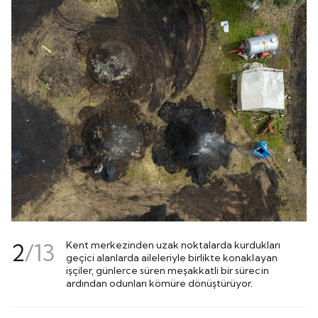
2
/
13
Kent merkezinden uzak noktalarda kurdukları
geçici alanlarda aileleriyle birlikte konaklayan
işçiler, günlerce süren meşakkatli bir sürecin
ardından odunları kömüre dönüştürüyor.