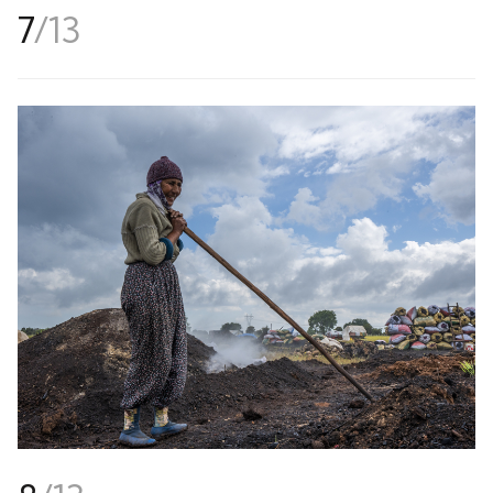
7
/
13