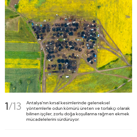
1
/
13
Antalya'nın kırsal kesimlerinde geleneksel
yöntemlerle odun kömürü üreten ve torlakçı olarak
bilinen işçiler, zorlu doğa koşullarına rağmen ekmek
mücadelelerini sürdürüyor.