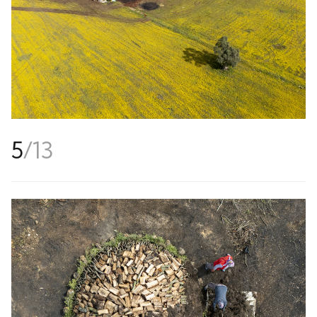
5
/
13