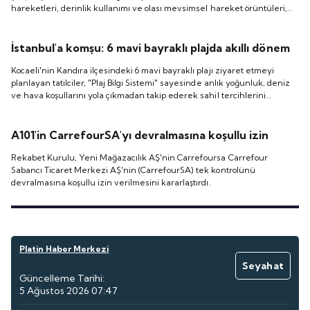
hareketleri, derinlik kullanımı ve olası mevsimsel hareket örüntüleri,
uydu ve akustik markalama çalışmasıyla izlenirken elde edilecek
veriler türün korunması ve sürdürülebilir balıkçılık yönetimine katkı
sağlayacak.
İstanbul'a komşu: 6 mavi bayraklı plajda akıllı dönem
Kocaeli'nin Kandıra ilçesindeki 6 mavi bayraklı plajı ziyaret etmeyi
planlayan tatilciler, "Plaj Bilgi Sistemi" sayesinde anlık yoğunluk, deniz
ve hava koşullarını yola çıkmadan takip ederek sahil tercihlerini
yapabiliyor.
A101'in CarrefourSA'yı devralmasına koşullu izin
Rekabet Kurulu, Yeni Mağazacılık AŞ'nin Carrefoursa Carrefour
Sabancı Ticaret Merkezi AŞ'nin (CarrefourSA) tek kontrolünü
devralmasına koşullu izin verilmesini kararlaştırdı.
Platin Haber Merkezi
Seyahat
Güncelleme Tarihi:
5 Ağustos 2026 07:47