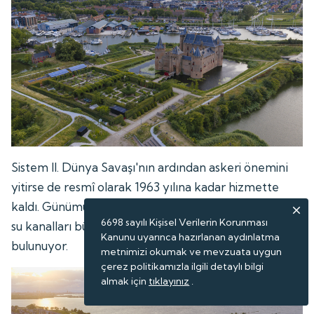
Sistem II. Dünya Savaşı'nın ardından askeri önemini
yitirse de resmî olarak 1963 yılına kadar hizmette
kaldı. Günümüzde ise kaleler, hendekler, bentler ve
6698 sayılı Kişisel Verilerin Korunması
su kanalları büyük ölçüde korunmuş durumda
Kanunu uyarınca hazırlanan aydınlatma
bulunuyor.
metnimizi okumak ve mevzuata uygun
çerez politikamızla ilgili detaylı bilgi
almak için
tıklayınız
.