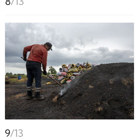
8
/
13
9
/
13