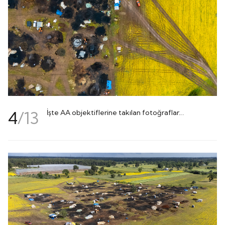
4
/
13
İşte AA objektiflerine takılan fotoğraflar...