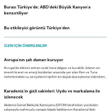
Burası Türkiye'de: ABD'deki Büyük Kanyon'a
benzetiliyor
Bu etkileyici görüntü Türkiye'den
SİZİN İÇİN ÖNERİLENLER
Avrupa'nın şah damarı kuruyor
Avrupa'da etkisini artıran sıcak hava dalgası ve kuraklık, kıtanın en
önemli ticaret ve enerji koridorları arasında yer alan Ren ve Tuna
nehirlerindeki su seviyelerini tarihin en düşük düzeylerine indirirken
çevresel sorunların ötesinde lojistikten enerji arzına, sanayi
üretiminden dış ticarete kadar geniş bir alanda ekonomik baskı
oluşturuyor.
Karadeniz'in gizli sakinleri: Uydu ve markalama ile
izlenecek
Akdeniz Genel Balıkçılık Komisyonu (GFCM) tarafından yürütülen
çalışmayla mahmuzlu camgöz köpek balıklarının Karadeniz'deki