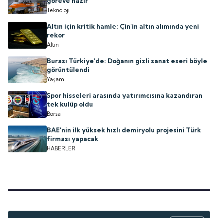
göreve hazır
Teknoloji
Altın için kritik hamle: Çin'in altın alımında yeni
rekor
Altın
Burası Türkiye'de: Doğanın gizli sanat eseri böyle
görüntülendi
Yaşam
Spor hisseleri arasında yatırımcısına kazandıran
tek kulüp oldu
Borsa
BAE'nin ilk yüksek hızlı demiryolu projesini Türk
firması yapacak
HABERLER