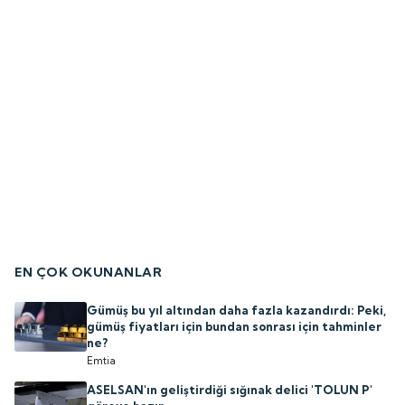
EN ÇOK OKUNANLAR
Gümüş bu yıl altından daha fazla kazandırdı: Peki,
gümüş fiyatları için bundan sonrası için tahminler
ne?
Emtia
ASELSAN'ın geliştirdiği sığınak delici 'TOLUN P'