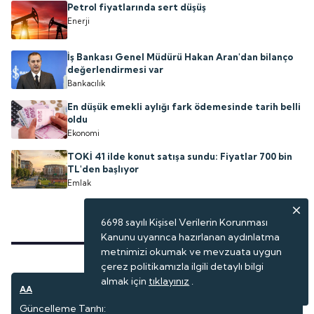
Petrol fiyatlarında sert düşüş
Enerji
İş Bankası Genel Müdürü Hakan Aran'dan bilanço
değerlendirmesi var
Bankacılık
En düşük emekli aylığı fark ödemesinde tarih belli
oldu
Ekonomi
TOKİ 41 ilde konut satışa sundu: Fiyatlar 700 bin
TL'den başlıyor
Emlak
6698 sayılı Kişisel Verilerin Korunması
Kanunu uyarınca hazırlanan aydınlatma
metnimizi okumak ve mevzuata uygun
çerez politikamızla ilgili detaylı bilgi
almak için
tıklayınız
.
AA
Seyahat
Güncelleme Tarihi: