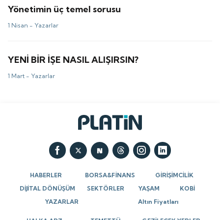
Yönetimin üç temel sorusu
1 Nisan -
Yazarlar
YENİ BİR İŞE NASIL ALIŞIRSIN?
1 Mart -
Yazarlar
HABERLER
BORSA&FİNANS
GİRİŞİMCİLİK
DİJİTAL DÖNÜŞÜM
SEKTÖRLER
YAŞAM
KOBİ
YAZARLAR
Altın Fiyatları