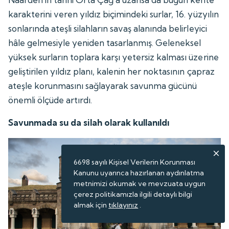
karakterini veren yıldız biçimindeki surlar, 16. yüzyılın
sonlarında ateşli silahların savaş alanında belirleyici
hâle gelmesiyle yeniden tasarlanmış. Geleneksel
yüksek surların toplara karşı yetersiz kalması üzerine
geliştirilen yıldız planı, kalenin her noktasının çapraz
ateşle korunmasını sağlayarak savunma gücünü
önemli ölçüde artırdı.
Savunmada su da silah olarak kullanıldı
6698 sayılı Kişisel Verilerin Korunması
Kanunu uyarınca hazırlanan aydınlatma
metnimizi okumak ve mevzuata uygun
çerez politikamızla ilgili detaylı bilgi
almak için
tıklayınız
.