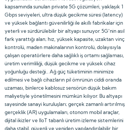
kapsamında sunulan private 5G çözümleri, yaklaşık 1
Gbps seviyeleri, ultra düşük gecikme süresi (latency)
ve yüksek bağlantı güvenilirliği ile akıllı fabrikalar için
yeterli ve sürdürülebilir bir altyapı sunuyor. 5G'nin asıl
fark yarattığı alan; hız, yüksek kapasite, uzaktan vinç
kontrolü, maden makinalarının kontrolü, dolayısıyla
çalışan operatörlere daha sağlıklı iş ortamı sağlaması,
üretim verimliliği, düşük gecikme ve yüksek cihaz
yoğunluğu desteği... Ağ güç tüketiminin minimize
edilmesi ve bağlı cihazların pil ömrünün ciddi oranda
uzaması, binlerce kablosuz sensörün düşük bakım
maliyetiyle yönetilmesini mümkün kılıyor. Bu altyapı
sayesinde sanayi kuruluşları; gerçek zamanlı artırılmış
gerçeklik (AR) uygulamaları, otonom mobil araçlar,
dijital ikizler ve IIoT tabanlı üretim izleme sistemlerini
daha stabil, güvenli ve yeniden yapılandırılabilir bir