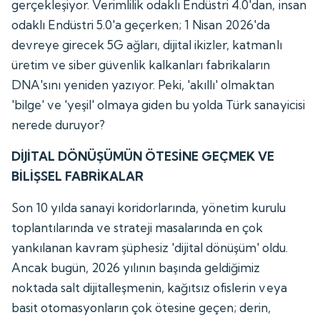
gerçekleşiyor. Verimlilik odaklı Endüstri 4.0'dan, insan
odaklı Endüstri 5.0'a geçerken; 1 Nisan 2026'da
devreye girecek 5G ağları, dijital ikizler, katmanlı
üretim ve siber güvenlik kalkanları fabrikaların
DNA'sını yeniden yazıyor. Peki, 'akıllı' olmaktan
'bilge' ve 'yeşil' olmaya giden bu yolda Türk sanayicisi
nerede duruyor?
DİJİTAL DÖNÜŞÜMÜN ÖTESİNE GEÇMEK VE
BİLİŞSEL FABRİKALAR
Son 10 yılda sanayi koridorlarında, yönetim kurulu
toplantılarında ve strateji masalarında en çok
yankılanan kavram şüphesiz 'dijital dönüşüm' oldu.
Ancak bugün, 2026 yılının başında geldiğimiz
noktada salt dijitalleşmenin, kağıtsız ofislerin veya
basit otomasyonların çok ötesine geçen; derin,