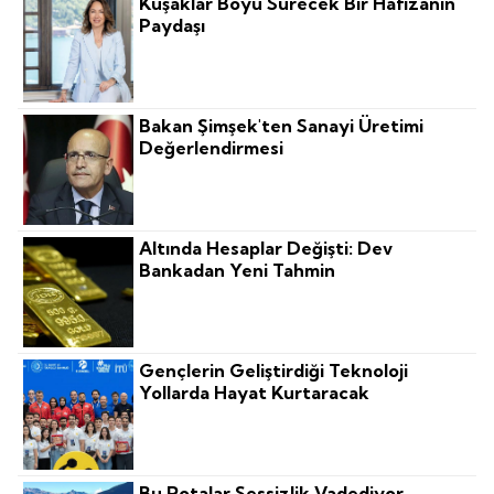
Kuşaklar Boyu Sürecek Bir Hafızanın
Paydaşı
Bakan Şimşek'ten Sanayi Üretimi
Değerlendirmesi
Altında Hesaplar Değişti: Dev
Bankadan Yeni Tahmin
Gençlerin Geliştirdiği Teknoloji
Yollarda Hayat Kurtaracak
Bu Rotalar Sessizlik Vadediyor