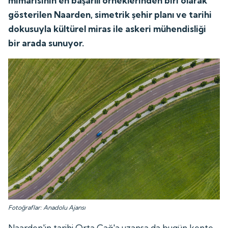
mimarisinin en başarılı örneklerinden biri olarak
gösterilen Naarden, simetrik şehir planı ve tarihi
dokusuyla kültürel miras ile askeri mühendisliği
bir arada sunuyor.
Fotoğraflar: Anadolu Ajansı
Naarden'in tarihi Orta Çağ'a uzansa da bugün kente