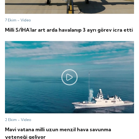
7 Ekim -
Video
Milli S/İHA'lar art arda havalanıp 3 ayrı görev icra etti
2 Ekim -
Video
Mavi vatana milli uzun menzil hava savunma
yeteneği geliyor