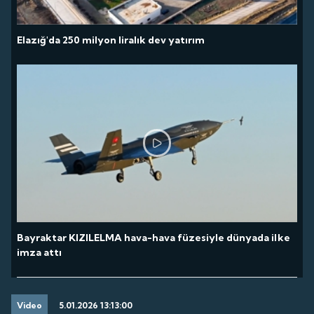
Elazığ'da 250 milyon liralık dev yatırım
Bayraktar KIZILELMA hava-hava füzesiyle dünyada ilke
imza attı
Video
5.01.2026 13:13:00