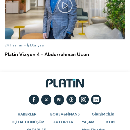
24 Haziran -
İş Dünyası
Platin Vizyon 4 - Abdurrahman Uzun
HABERLER
BORSA&FİNANS
GİRİŞİMCİLİK
DİJİTAL DÖNÜŞÜM
SEKTÖRLER
YAŞAM
KOBİ
YAZARLAR
Altın Fiyatları