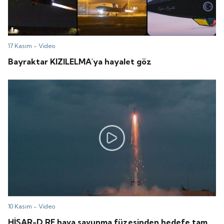
17 Kasım -
Video
Bayraktar KIZILELMA'ya hayalet göz
10 Kasım -
Video
HİSAR-D RF hava savunma füzesinden hedefe tam