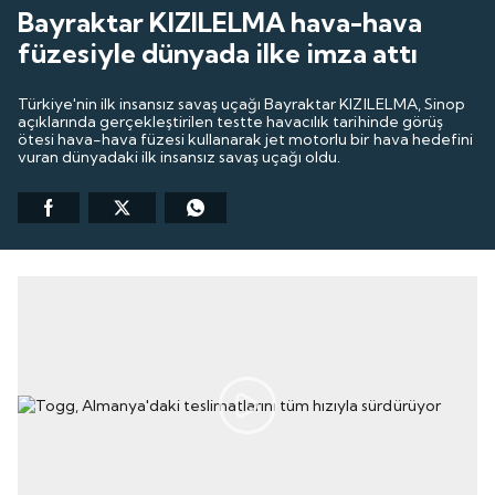
Bayraktar KIZILELMA hava-hava
füzesiyle dünyada ilke imza attı
Türkiye'nin ilk insansız savaş uçağı Bayraktar KIZILELMA, Sinop
açıklarında gerçekleştirilen testte havacılık tarihinde görüş
ötesi hava-hava füzesi kullanarak jet motorlu bir hava hedefini
vuran dünyadaki ilk insansız savaş uçağı oldu.