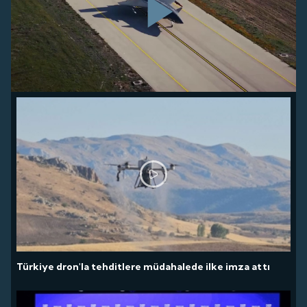
Play
Video
Türkiye dron'la tehditlere müdahalede ilke imza attı