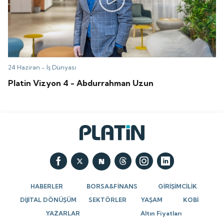
24 Haziran -
İş Dünyası
Platin Vizyon 4 - Abdurrahman Uzun
HABERLER
BORSA&FİNANS
GİRİŞİMCİLİK
DİJİTAL DÖNÜŞÜM
SEKTÖRLER
YAŞAM
KOBİ
YAZARLAR
Altın Fiyatları