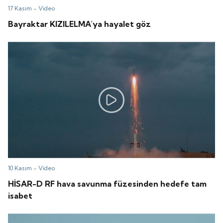
17 Kasım -
Video
Bayraktar KIZILELMA'ya hayalet göz
10 Kasım -
Video
HİSAR-D RF hava savunma füzesinden hedefe tam
isabet