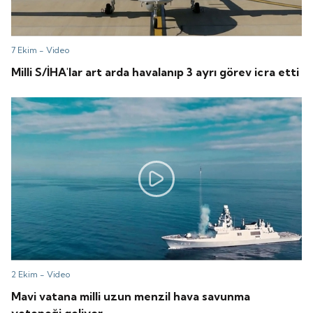
7 Ekim -
Video
Milli S/İHA'lar art arda havalanıp 3 ayrı görev icra etti
2 Ekim -
Video
Mavi vatana milli uzun menzil hava savunma
yeteneği geliyor