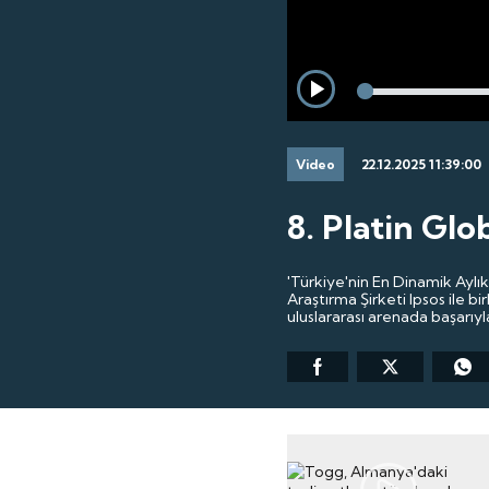
Load
Play
24.6
Video
22.12.2025 11:39:00
8. Platin Glo
'Türkiye'nin En Dinamik Aylı
Araştırma Şirketi Ipsos ile 
uluslararası arenada başarıyl