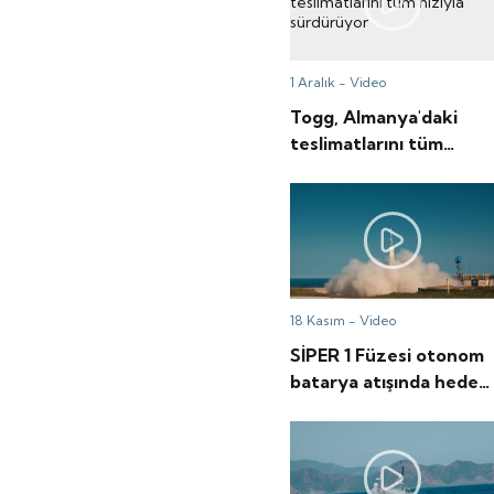
1 Aralık -
Video
Togg, Almanya'daki
teslimatlarını tüm
hızıyla sürdürüyor
18 Kasım -
Video
SİPER 1 Füzesi otonom
batarya atışında hedefi
tam isabetle vurdu