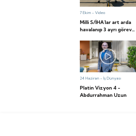
7 Ekim -
Video
Milli S/İHA'lar art arda
havalanıp 3 ayrı görev
icra etti
24 Haziran -
İş Dünyası
Platin Vizyon 4 -
Abdurrahman Uzun