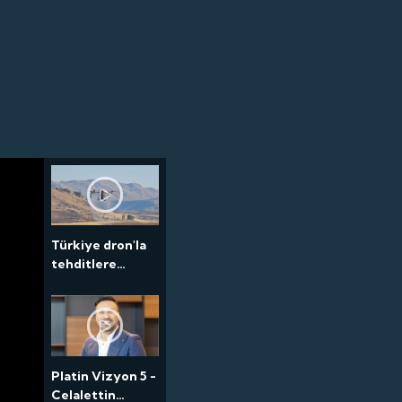
Türkiye dron'la
tehditlere
müdahalede ilke
imza attı
Platin Vizyon 5 -
Celalettin