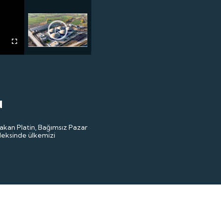
Kayahan
Fullscreen
Elazığ'da 250
milyon liralık dev
yatırım
u
rakan Platin, Bağımsız Pazar
Bayraktar
ndeksinde ülkemizi
KIZILELMA hava-
hava füzesiyle
dünyada ilke
imza attı