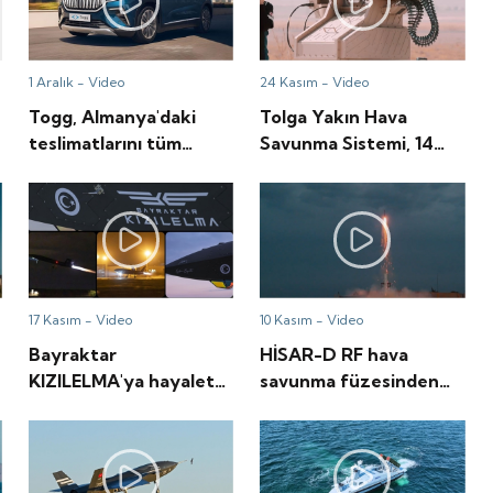
1 Aralık -
Video
24 Kasım -
Video
Togg, Almanya'daki
Tolga Yakın Hava
teslimatlarını tüm
Savunma Sistemi, 14
hızıyla sürdürüyor
ülkeye tanıtıldı
17 Kasım -
Video
10 Kasım -
Video
Bayraktar
HİSAR-D RF hava
KIZILELMA'ya hayalet
savunma füzesinden
göz
hedefe tam isabet