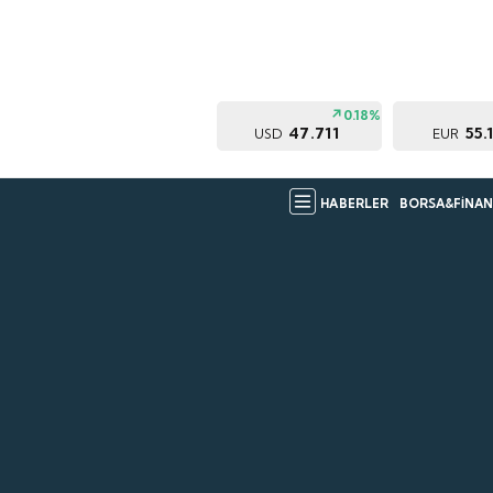
0.18%
47.711
55.
USD
EUR
HABERLER
BORSA&FİNAN