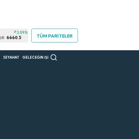
2.59%
TÜM PARİTELER
6660.5
 GR
R
SEYAHAT
GELECEĞİN İŞİ