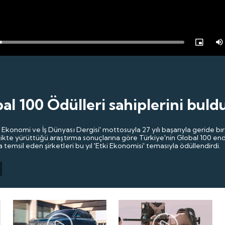
ed
:
Picture-
Mute
in-
9%
Picture
bal 100 Ödülleri sahiplerini buld
k Ekonomi ve İş Dünyası Dergisi' mottosuyla 27 yılı başarıyla geride bı
birlikte yürüttüğü araştırma sonuçlarına göre Türkiye'nin Global 100 e
a temsil eden şirketleri bu yıl 'Etki Ekonomisi' temasıyla ödüllendirdi.