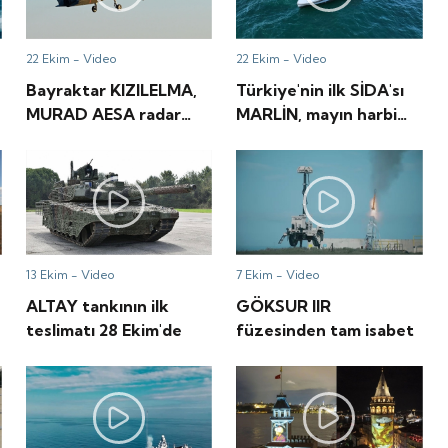
22 Ekim -
Video
22 Ekim -
Video
Bayraktar KIZILELMA,
Türkiye'nin ilk SİDA'sı
MURAD AESA radar
MARLİN, mayın harbi
test uçuşunu başarıyla
yeteneği kazandı
gerçekleştirdi
13 Ekim -
Video
7 Ekim -
Video
ALTAY tankının ilk
GÖKSUR IIR
teslimatı 28 Ekim'de
füzesinden tam isabet