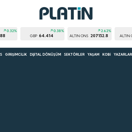
0.32%
0.38%
2.62%
188
64.414
207152.8
GBP
ALTIN ONS
ALTIN
S
GİRİŞİMCİLİK
DİJİTAL DÖNÜŞÜM
SEKTÖRLER
YAŞAM
KOBİ
YAZARLA