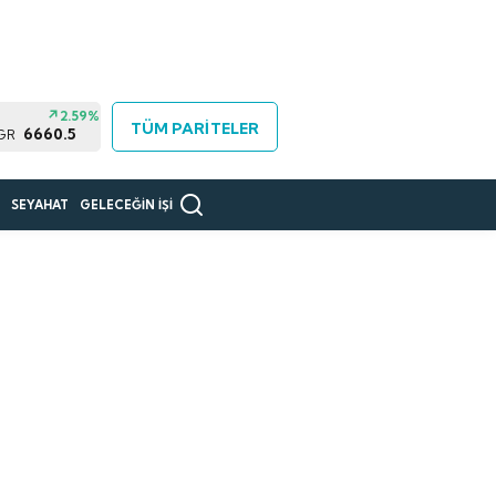
2.59%
TÜM PARİTELER
6660.5
 GR
R
SEYAHAT
GELECEĞİN İŞİ