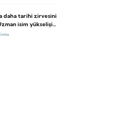
a daha tarihi zirvesini
Uzman isim yükselişin
kasını anlattı
Emtia