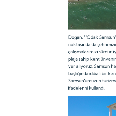
Doğan, "'Odak Samsun' d
noktasında da şehrimizi
çalışmalarımızı sürdürü
plaja sahip kent ünvanı
yer alıyoruz. Samsun her
başlığında iddialı bir k
Samsun'umuzun turizmde
ifadelerini kullandı.