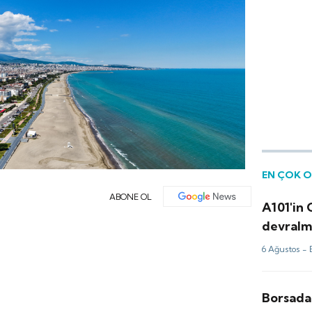
EN ÇOK 
ABONE OL
A101'in
devralma
6 Ağustos -
Borsada