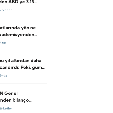
nden ABD'ye 3.15
olarlık satış
Şirketler
yatlarında yön ne
 akademisyenden
ar
Altın
u yıl altından daha
zandırdı: Peki, gümüş
ı için bundan sonrası
Emtia
minler ne?
N Genel
nden bilanço
ndirmesi
Şirketler