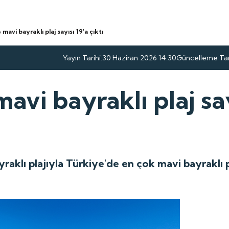
mavi bayraklı plaj sayısı 19'a çıktı
Yayın Tarihi:
30 Haziran 2026 14:30
Güncelleme Tari
avi bayraklı plaj say
raklı plajıyla Türkiye'de en çok mavi bayraklı p