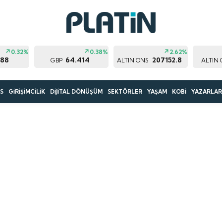
0.32%
0.38%
2.62%
188
64.414
207152.8
GBP
ALTIN ONS
ALTIN
S
GİRİŞİMCİLİK
DİJİTAL DÖNÜŞÜM
SEKTÖRLER
YAŞAM
KOBİ
YAZARLA