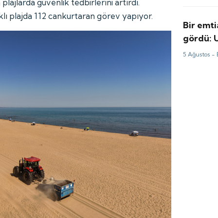
ajlarda güvenlik tedbirlerini artırdı.
lı plajda 112 cankurtaran görev yapıyor.
Bir emti
gördü: 
perde ar
5 Ağustos -