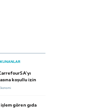
OKUNANLAR
 CarrefourSA'yı
sına koşullu izin
Ekonomi
 işlem gören gıda