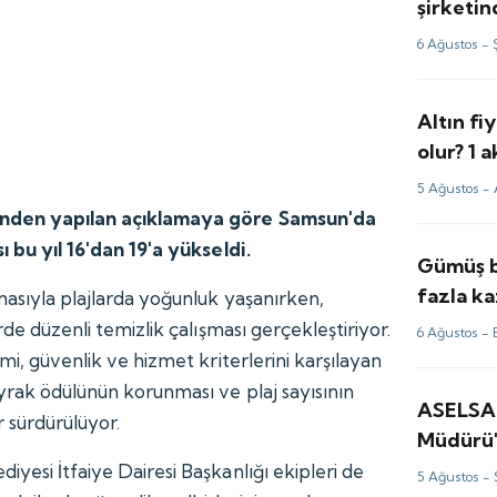
şirketi
milyon d
6 Ağustos -
Altın fi
olur? 1
yorum v
5 Ağustos -
inden yapılan açıklamaya göre Samsun'da
ı bu yıl 16'dan 19'a yükseldi.
Gümüş b
fazla ka
masıyla plajlarda yoğunluk yaşanırken,
fiyatlar
rde düzenli temizlik çalışması gerçekleştiriyor.
6 Ağustos -
için tah
imi, güvenlik ve hizmet kriterlerini karşılayan
ayrak ödülünün korunması ve plaj sayısının
ASELSA
ar sürdürülüyor.
Müdürü'
değerle
yesi İtfaiye Dairesi Başkanlığı ekipleri de
5 Ağustos -