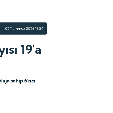
hi:
02 Temmuz 2026 18:54
ısı 19'a
laja sahip 6'ncı