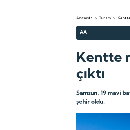
Anasayfa
>
Turizm
>
Kentte 
AA
Kentte m
çıktı
Samsun, 19 mavi bay
şehir oldu.