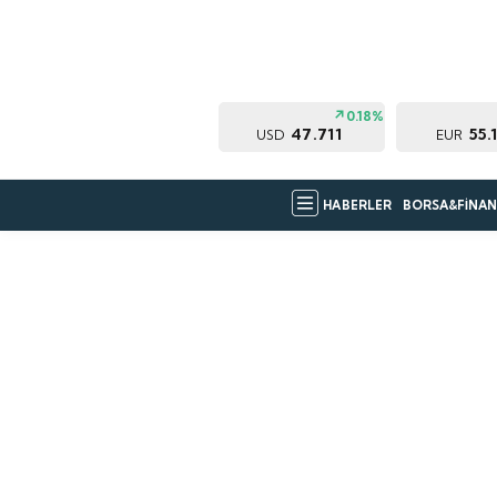
0.18%
47.711
55.
USD
EUR
HABERLER
BORSA&FİNAN