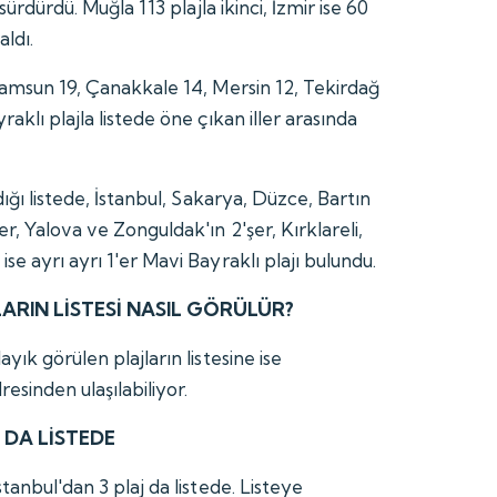
 sürdürdü. Muğla 113 plajla ikinci, İzmir ise 60
aldı.
 Samsun 19, Çanakkale 14, Mersin 12, Tekirdağ
aklı plajla listede öne çıkan iller arasında
dığı listede, İstanbul, Sakarya, Düzce, Bartın
er, Yalova ve Zonguldak'ın 2'şer, Kırklareli,
se ayrı ayrı 1'er Mavi Bayraklı plajı bulundu.
LARIN LİSTESİ NASIL GÖRÜLÜR?
yık görülen plajların listesine ise
resinden ulaşılabiliyor.
 DA LİSTEDE
tanbul'dan 3 plaj da listede. Listeye