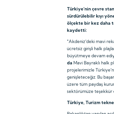
Türkiye'nin çevre stan
sürdürülebilir kıyı yö
ölçekte bir kez daha te
kaydetti:
"Akdeniz'deki mavi reka
ücretsiz girişli halk plaj
büyütmeye devam ediy
da
Mavi Bayraklı halk pla
projelerimizle Türkiye'n
genişleteceğiz. Bu ba
üzere tüm paydaş kurum
sektörümüze teşekkür 
Türkiye, Turizm tekne
Bakanlıktan yapılan açı