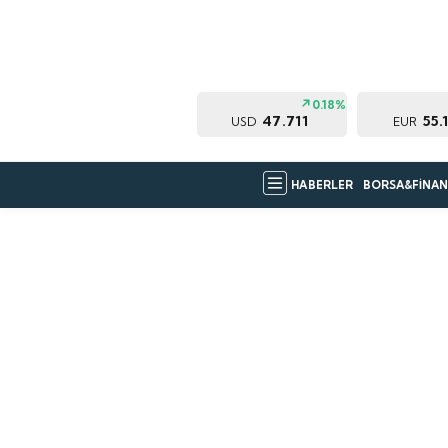
0.18%
47.711
55.
USD
EUR
HABERLER
BORSA&FİNAN