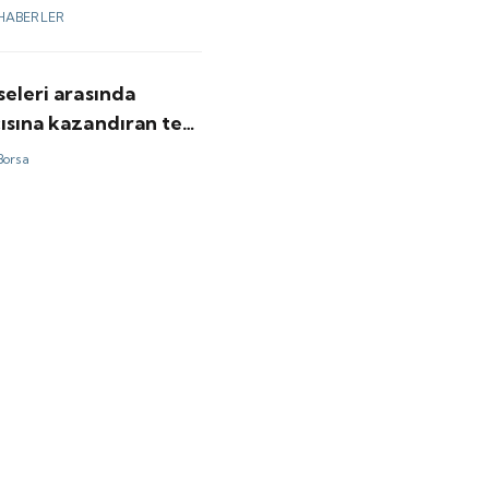
 yapacak
HABERLER
seleri arasında
ısına kazandıran tek
ldu
Borsa