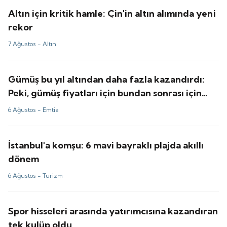
Altın için kritik hamle: Çin'in altın alımında yeni
rekor
7 Ağustos -
Altın
Gümüş bu yıl altından daha fazla kazandırdı:
Peki, gümüş fiyatları için bundan sonrası için
tahminler ne?
6 Ağustos -
Emtia
İstanbul'a komşu: 6 mavi bayraklı plajda akıllı
dönem
6 Ağustos -
Turizm
Spor hisseleri arasında yatırımcısına kazandıran
tek kulüp oldu