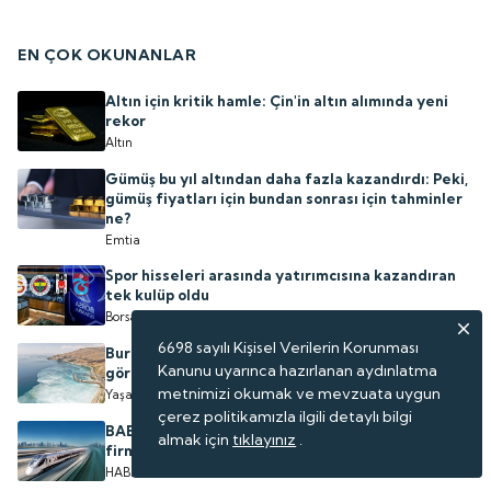
EN ÇOK OKUNANLAR
Altın için kritik hamle: Çin'in altın alımında yeni
rekor
Altın
Gümüş bu yıl altından daha fazla kazandırdı: Peki,
gümüş fiyatları için bundan sonrası için tahminler
ne?
Emtia
Spor hisseleri arasında yatırımcısına kazandıran
tek kulüp oldu
Borsa
6698 sayılı Kişisel Verilerin Korunması
Burası Türkiye'de: Doğanın gizli sanat eseri böyle
Kanunu uyarınca hazırlanan aydınlatma
görüntülendi
metnimizi okumak ve mevzuata uygun
Yaşam
çerez politikamızla ilgili detaylı bilgi
BAE'nin ilk yüksek hızlı demiryolu projesini Türk
almak için
tıklayınız
.
firması yapacak
HABERLER