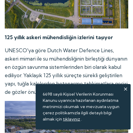
125 yıllık askeri mühendisliğin izlerini taşıyor
UNESCO'ya göre Dutch Water Defence Lines,
askeri mimari ile su mühendisliğinin birleştiği dünyanın
en özgün savunma sistemlerinden biri olarak kabul
ediliyor. Yaklaşık 125 yıllık süreçte sürekli geliştirilen
yapı, tuğla kalelerden betonarme tahkimatlara geçişi
de gözler önüne seriyor.
6698 sayılı Kişisel Verilerin Korunması
Kanunu uyarınca hazırlanan aydınlatma
metnimizi okumak ve mevzuata uygun
çerez politikamızla ilgili detaylı bilgi
almak için
tıklayınız
.