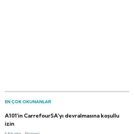
EN ÇOK OKUNANLAR
A101'in CarrefourSA'yı devralmasına koşullu
izin
6 Ağustos -
Ekonomi