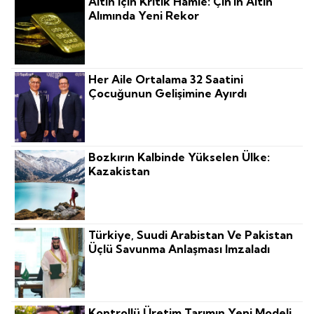
Altın Için Kritik Hamle: Çin'in Altın
Alımında Yeni Rekor
Her Aile Ortalama 32 Saatini
Çocuğunun Gelişimine Ayırdı
Bozkırın Kalbinde Yükselen Ülke:
Kazakistan
Türkiye, Suudi Arabistan Ve Pakistan
Üçlü Savunma Anlaşması Imzaladı
Kontrollü Üretim Tarımın Yeni Modeli