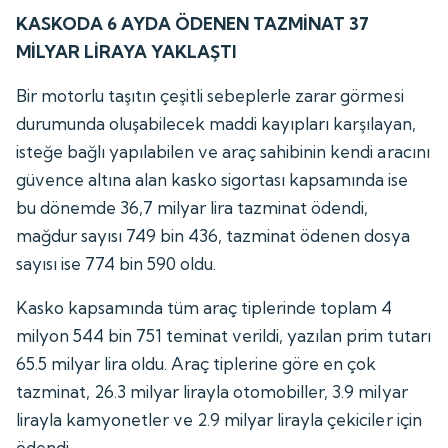
KASKODA 6 AYDA ÖDENEN TAZMİNAT 37
MİLYAR LİRAYA YAKLAŞTI
Bir motorlu taşıtın çeşitli sebeplerle zarar görmesi
durumunda oluşabilecek maddi kayıpları karşılayan,
isteğe bağlı yapılabilen ve araç sahibinin kendi aracını
güvence altına alan kasko sigortası kapsamında ise
bu dönemde 36,7 milyar lira tazminat ödendi,
mağdur sayısı 749 bin 436, tazminat ödenen dosya
sayısı ise 774 bin 590 oldu.
Kasko kapsamında tüm araç tiplerinde toplam 4
milyon 544 bin 751 teminat verildi, yazılan prim tutarı
65.5 milyar lira oldu. Araç tiplerine göre en çok
tazminat, 26.3 milyar lirayla otomobiller, 3.9 milyar
lirayla kamyonetler ve 2.9 milyar lirayla çekiciler için
ödendi.