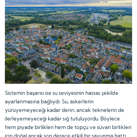
Sistemin başarısı ise su seviyesinin hassas şekilde
ayarlanmasına bağlıydı. Su, askerlerin
yürüyemeyeceği kadar derin; ancak teknelerin de
ilerleyemeyeceği kadar sığ tutuluyordu. Böylece
hem piyade birlikleri hem de topçu ve süvari birlikleri
için doğal ancak son derece etkili bir savunma hattı