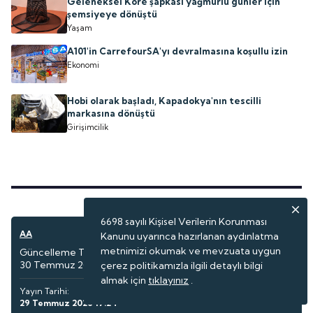
Geleneksel Kore şapkası yağmurlu günler için
şemsiyeye dönüştü
Yaşam
A101'in CarrefourSA'yı devralmasına koşullu izin
Ekonomi
Hobi olarak başladı, Kapadokya'nın tescilli
markasına dönüştü
Girişimcilik
6698 sayılı Kişisel Verilerin Korunması
AA
Seyahat
Kanunu uyarınca hazırlanan aydınlatma
metnimizi okumak ve mevzuata uygun
Güncelleme Tarihi:
30 Temmuz 2026 07:01
çerez politikamızla ilgili detaylı bilgi
almak için
tıklayınız
.
Yayın Tarihi:
29 Temmuz 2026 17:24