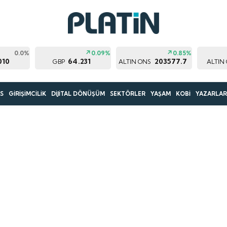
0.0%
0.09%
0.85%
010
64.231
203577.7
GBP
ALTIN ONS
ALTIN
S
GİRİŞİMCİLİK
DİJİTAL DÖNÜŞÜM
SEKTÖRLER
YAŞAM
KOBİ
YAZARLA