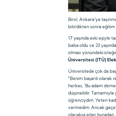
Birol, Ankara'ya taşınma
bitirdikten sonra eğiti
17 yaşında eski eşiyle ta
baba oldu ve 23 yaşınd
olması yönündeki isteğ
Üniversitesi (İTÜ) Elek
Üniversitede çok da başa
"Benim başarılı olarak 
herkes, 'Bu adam demek 
düşünebilir. Tamamıyla 
öğrenciydim. Yeteri k
vermedim. Ancak geçer 
olacaksa eğer buradan,