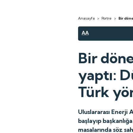
Anasayfa
>
Portre
>
Bir döne
AA
Bir döne
yaptı: D
Türk yön
Uluslararası Enerji
başlayıp başkanlığa 
masalarında söz sahi