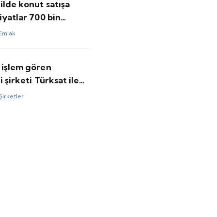
ilde konut satışa
iyatlar 700 bin
aşlıyor
Emlak
 işlem gören
i şirketi Türksat ile
sını duyurdu
Şirketler