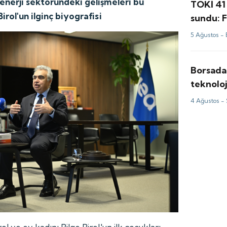
l enerji sektöründeki gelişmeleri bu
TOKİ 41 
Birol'un ilginç biyografisi
sundu: F
TL'den b
5 Ağustos -
Borsada
teknoloj
anlaşma
4 Ağustos -