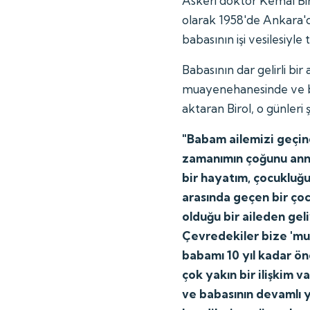
Askeri doktor Kemal Biro
olarak 1958'de Ankara'd
babasının işi vesilesiyle 
Babasının dar gelirli bi
muayenehanesinde ve bir
aktaran Birol, o günleri ş
"Babam ailemizi geçind
zamanımın çoğunu ann
bir hayatım, çocukluğ
arasında geçen bir çoc
olduğu bir aileden gel
Çevredekiler bize 'mut
babamı 10 yıl kadar ö
çok yakın bir ilişkim va
ve babasının devamlı 