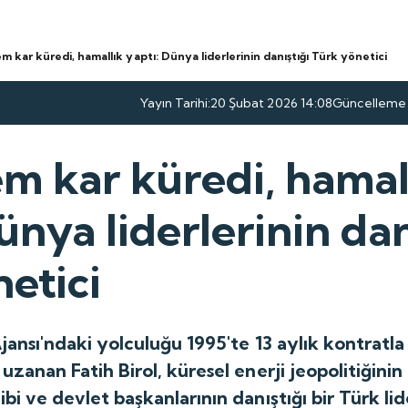
m kar küredi, hamallık yaptı: Dünya liderlerinin danıştığı Türk yönetici
Yayın Tarihi:
20 Şubat 2026 14:08
Güncelleme T
m kar küredi, hamal
ünya liderlerinin dan
etici
 Ajansı'ndaki yolculuğu 1995'te 13 aylık kontratl
uzanan Fatih Birol, küresel enerji jeopolitiğinin 
bi ve devlet başkanlarının danıştığı bir Türk lid