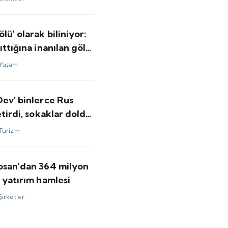
lü' olarak biliniyor:
ıttığına inanılan göl
 su tuttu
Yaşam
Dev' binlerce Rus
etirdi, sokaklar doldu
Turizm
osan'dan 364 milyon
 yatırım hamlesi
Şirketler