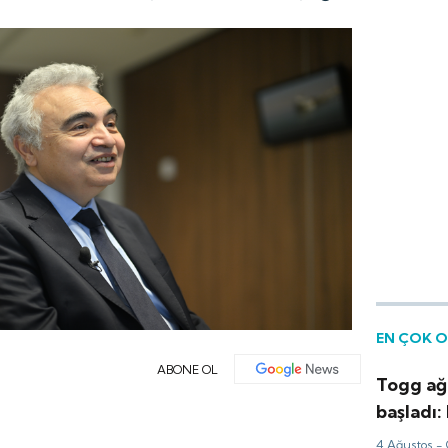
EN ÇOK 
ABONE OL
Togg ağ
başladı:
paketi
4 Ağustos -