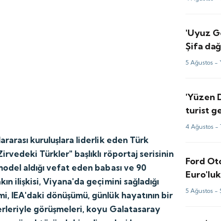
'Uyuz Gö
Şifa dağ
yeniden
5 Ağustos -
'Yüzen 
turist g
taştı
4 Ağustos -
ararası kuruluşlara liderlik eden Türk
Zirvedeki Türkler" başlıklı röportaj serisinin
Ford Ot
 model aldığı vefat eden babası ve 90
Euro'luk
ın ilişkisi, Viyana'da geçimini sağladığı
5 Ağustos -
mi, IEA'daki dönüşümü, günlük hayatının bir
erleriyle görüşmeleri, koyu Galatasaray