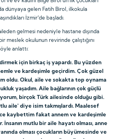
l ve ev kadını Bilge Birol'un ilk çocukları
a dünyaya gelen Fatih Birol, ilkokula
taşındıkları İzmir'de başladı.
r aileden gelmesi nedeniyle hastane dışında
 meslek okulunun revirinde çalıştığını
öyle anlattı:
irmek için birkaç iş yapardı. Bu yüzden
emle ve kardeşimle geçirdim. Çok güzel
um oldu. Okul, aile ve sokakta top oynama
ukluk yaşadım. Aile bağlarının çok güçlü
iyorum, birçok Türk ailesinde olduğu gibi.
lu aile' diye isim takmışlardı. Maalesef
nce kaybettim fakat annem ve kardeşimle
r. İnsanın mutlu bir aile hayatı olması, anne
yanında olması çocukların büyümesinde ve