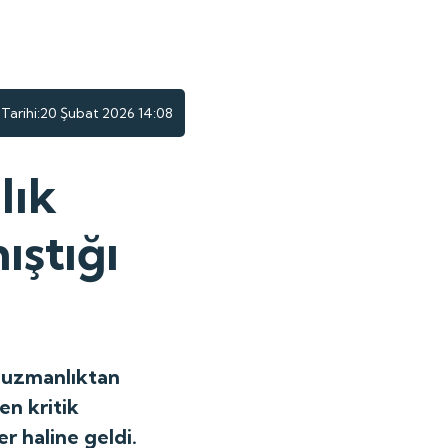
arihi:
20 Şubat 2026 14:08
lık
ıştığı
a uzmanlıktan
en kritik
er haline geldi.