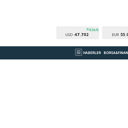
0.16%
47.702
55.
USD
EUR
HABERLER
BORSA&FİNAN