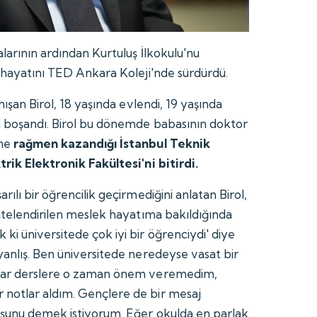
larının ardından Kurtuluş İlkokulu'nu
m hayatını TED Ankara Koleji'nde sürdürdü.
nışan Birol, 18 yaşında evlendi, 19 yaşında
a boşandı. Birol bu dönemde babasının doktor
ine
rağmen kazandığı İstanbul Teknik
trik Elektronik Fakültesi'ni bitirdi.
rılı bir öğrencilik geçirmediğini anlatan Birol,
nitelendirilen meslek hayatıma bakıldığında
ki üniversitede çok iyi bir öğrenciydi' diye
yanlış. Ben üniversitede neredeyse vasat bir
adar derslere o zaman önem veremedim,
notlar aldım. Gençlere de bir mesaj
 şunu demek istiyorum. Eğer okulda en parlak