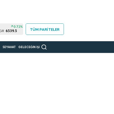
0.72%
TÜM PARİTELER
6539.5
 GR
R
SEYAHAT
GELECEĞİN İŞİ