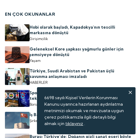
EN ÇOK OKUNANLAR
Hobi olarak başladı, Kapadokya'nın tescilli
markasına dönüştü
Girişimcilik
Geleneksel Kore şapkası yağmurlu günler için
şemsiyeye dönüştü
Yaşam
Türkiye, Suudi Arabistan ve Pakistan üçlü
savunma anlaşması imzaladı
HABERLER
Spor hisseleri arasında yatırımcısına kazandıran
6698 sayılı Kişisel Verilerin Korunması
tek kulüp oldu
Kanunu uyarınca hazırlanan aydınlatma
Borsa
metnimizi okumak ve mevzuata uygun
İş Bankası Grubu üst yönetiminde görev değişimi
çerez politikamızla ilgili detaylı bilgi
Şirketler
almak için
tıklayınız
.
Burası Türkiye'de: Doğanın gizli sanat eseri böyle