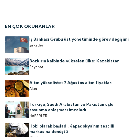
EN ÇOK OKUNANLAR
İş Bankası Grubu üst yönetiminde görev değişimi
Şirketler
Bozkırın kalbinde yükselen ülke: Kazakistan
Seyahat
Altın yükselişte: 7 Ağustos altın fiyatları
Altın
Türkiye, Suudi Arabistan ve Pakistan üçlü
savunma anlaşması imzaladı
HABERLER
Hobi olarak başladı, Kapadokya'nın tescilli
markasına dönüştü