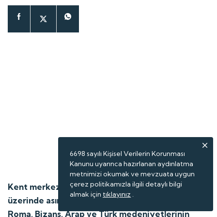
6698 sayılı Kişisel Verilerin Korunması
Kanunu uyarınca hazırlanan aydınlatma
metnimizi okumak ve mevzuata uygun
çerez politikamızla ilgili detaylı bilgi
Kent merkezinin kuzeyindeki yalçın kayalıkların
almak için
tıklayınız
.
üzerinde asırlar önce inşa edilen Bayburt Kalesi,
Roma, Bizans, Arap ve Türk medeniyetlerinin