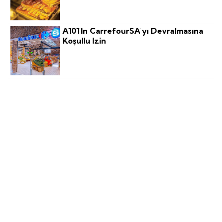
A101'in CarrefourSA'yı Devralmasına
Koşullu Izin