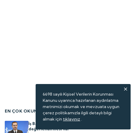
6698 sayılı Kişisel Verilerin Korunması
Kanunu uyarınca hazırlanan aydınlatma
metnimizi okumak ve mevzuata uygun
EN ÇOK OKUNANLAR
çerez politikamızla ilgili detaylı bilgi
almak için
tıklayınız
.
İş Bankası Genel Müdürü Hakan Aran'dan bilanço
değerlendirmesi var