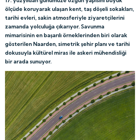
17. yüzyıldan günümüze özgün yapısını büyük
ölçüde koruyarak ulaşan kent, taş döşeli sokakları,
tarihi evleri, sakin atmosferiyle ziyaretçilerini
zamanda yolculuğa çıkarıyor. Savunma
mimarisinin en başarılı örneklerinden biri olarak
gösterilen Naarden, simetrik şehir planı ve tarihi
dokusuyla kültürel miras ile askeri mühendisliği
bir arada sunuyor.