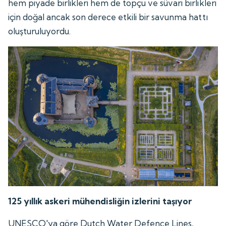
hem piyade birlikleri hem de topçu ve süvari birlikleri
için doğal ancak son derece etkili bir savunma hattı
oluşturuluyordu.
125 yıllık askeri mühendisliğin izlerini taşıyor
UNESCO'ya göre Dutch Water Defence Lines,