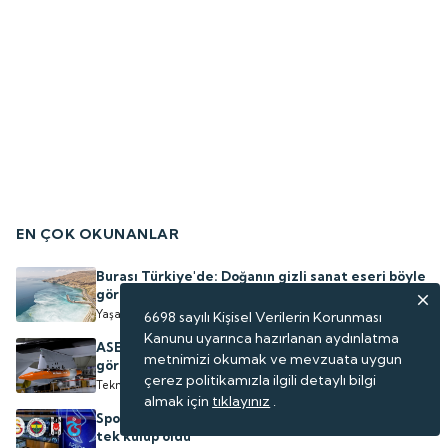
EN ÇOK OKUNANLAR
Burası Türkiye'de: Doğanın gizli sanat eseri böyle
görüntülendi
Yaşam
6698 sayılı Kişisel Verilerin Korunması
Kanunu uyarınca hazırlanan aydınlatma
ASELSAN'ın geliştirdiği sığınak delici 'TOLUN P'
metnimizi okumak ve mevzuata uygun
göreve hazır
çerez politikamızla ilgili detaylı bilgi
Teknoloji
almak için
tıklayınız
.
Spor hisseleri arasında yatırımcısına kazandıran
tek kulüp oldu