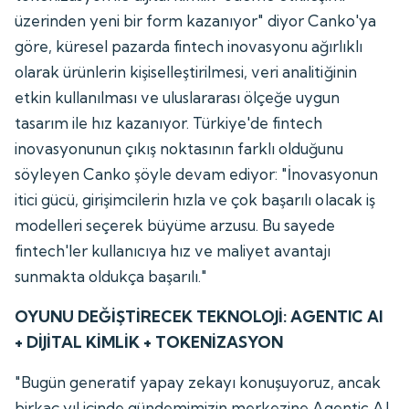
üzerinden yeni bir form kazanıyor" diyor Canko'ya
göre, küresel pazarda fintech inovasyonu ağırlıklı
olarak ürünlerin kişiselleştirilmesi, veri analitiğinin
etkin kullanılması ve uluslararası ölçeğe uygun
tasarım ile hız kazanıyor. Türkiye'de fintech
inovasyonunun çıkış noktasının farklı olduğunu
söyleyen Canko şöyle devam ediyor: "İnovasyonun
itici gücü, girişimcilerin hızla ve çok başarılı olacak iş
modelleri seçerek büyüme arzusu. Bu sayede
fintech'ler kullanıcıya hız ve maliyet avantajı
sunmakta oldukça başarılı."
OYUNU DEĞİŞTİRECEK TEKNOLOJİ: AGENTIC AI
+ DİJİTAL KİMLİK + TOKENİZASYON
"Bugün generatif yapay zekayı konuşuyoruz, ancak
birkaç yıl içinde gündemimizin merkezine Agentic AI