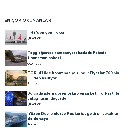
EN ÇOK OKUNANLAR
THY'den yeni rekor
Şirketler
Togg ağustos kampanyası başladı: Faizsiz
finansman paketi
Otomotiv
TOKİ 41 ilde konut satışa sundu: Fiyatlar 700 bin
TL'den başlıyor
Emlak
Borsada işlem gören teknoloji şirketi Türksat ile
anlaşmasını duyurdu
Şirketler
'Yüzen Dev' binlerce Rus turist getirdi, sokaklar
doldu taştı
Turizm