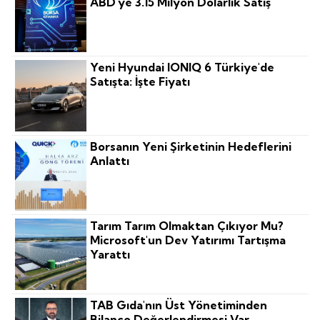
ABD'ye 3.15 Milyon Dolarlık Satış
Yeni Hyundai IONIQ 6 Türkiye'de
Satışta: İşte Fiyatı
Borsanın Yeni Şirketinin Hedeflerini
Anlattı
Tarım Tarım Olmaktan Çıkıyor Mu?
Microsoft'un Dev Yatırımı Tartışma
Yarattı
TAB Gıda'nın Üst Yönetiminden
Bilanço Değerlendirmesi Var