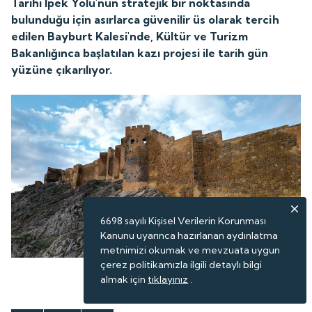
Tarihi İpek Yolu'nun stratejik bir noktasında
bulunduğu için asırlarca güvenilir üs olarak tercih
edilen Bayburt Kalesi'nde, Kültür ve Turizm
Bakanlığınca başlatılan kazı projesi ile tarih gün
yüzüne çıkarılıyor.
6698 sayılı Kişisel Verilerin Korunması
Kanunu uyarınca hazırlanan aydınlatma
metnimizi okumak ve mevzuata uygun
çerez politikamızla ilgili detaylı bilgi
almak için
tıklayınız
.
ABONE OL